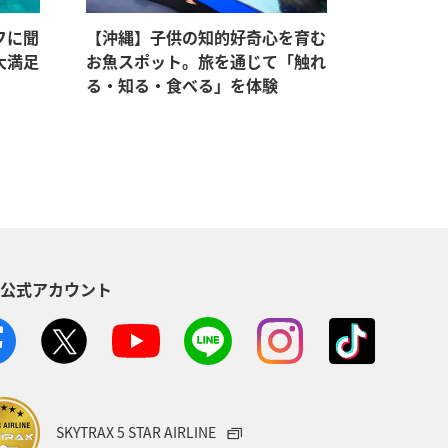
フに聞
【沖縄】子供の知的好奇心を育む
大人も一
大満足
お魚スポット。旅を通じて「触れ
やクジラ
る・知る・食べる」を体験
S公式アカウント
SKYTRAX 5 STAR AIRLINE