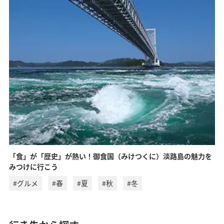
「食」が「歴史」が熱い！御食国（みけつくに）淡路島の魅力を
みつけに行こう
#グルメ
#春
#夏
#秋
#冬