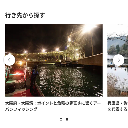
行き先から探す
大阪府・大阪湾：ポイントと魚種の豊富さに驚くアー
兵庫県・佐
バンフィッシング
を代表する