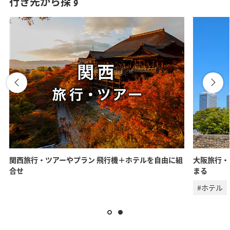
行き先から探す
関西旅行・ツアーやプラン 飛行機＋ホテルを自由に組
大阪旅行・
合せ
まる
#ホテル