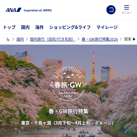
メニュー
トップ
国内
海外
ショッピング&ライフ
マイレージ
国内
国内旅行（目的/行き先別）
春・GW旅行特集2026
関東の
春・GW旅行特集
東京・千鳥ヶ淵（3月下旬～4月上旬・イメージ）