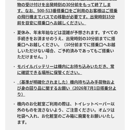
物の受け付けを出発時刻の30分前をもって終了しま
す。なお、500-513番搭乗口をご利用のお客様はご搭乗
の飛行機までバスでの移動が必要です。出発時刻15分
前を目安に搭乗口へお越しください。
夏休み、年末年始などは混雑が予想されます。すべての
手続きをお済ませのうえ、出発時刻の10分前までに搭
乗口へお越しください。（10分前までに搭乗口へお越
しいただけない場合、ご予約済みであってもご搭乗い
ただけません。）
モバイルバッテリーは機内にお持ち込みいただき、常
に確認できる場所に保管ください。
（基準が明確化されました）機内持ち込み手荷物およ
び身の回り品に関するお願い（2026年7月1日搭乗分よ
り）
機内のお化粧室ご利用の際は、トイレットペーパー以
外のものを流さないよう、ご注意ください。オムツは
吐袋へ入れ、お化粧室のごみ箱に廃棄をお願いいたし
ます。