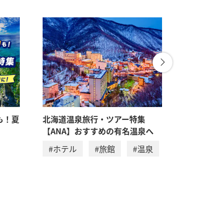
も！夏
北海道温泉旅行・ツアー特集
フェーリ
【ANA】おすすめの有名温泉へ
#ホテル
#ホテル
#旅館
#温泉
#アクテ
#家族旅