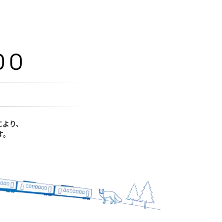
により、
す。