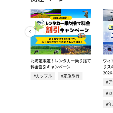
ル温泉 美
北海道限定！レンタカー乗り捨て
ウィ
料金割引キャンペーン
りス
2026
#カップル
#家族旅行
#
#
#