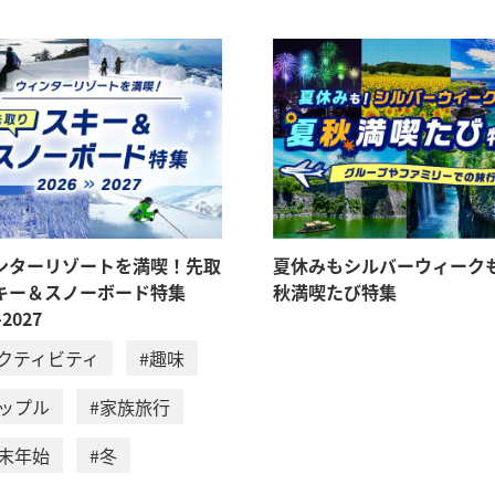
ンターリゾートを満喫！先取
夏休みもシルバーウィーク
キー＆スノーボード特集
秋満喫たび特集
-2027
アクティビティ
#趣味
カップル
#家族旅行
年末年始
#冬