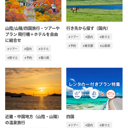
山陰/山陽/四国旅行・ツアーや
行き先から探す（国内）
プラン 飛行機＋ホテルを自由
#ツアー
#国内
#旅マエ
に組合せ
#予約
#東京都
#山梨県
#ツアー
#国内
#ホテル
#旅マエ
#予約
#香川県
近畿・中国地方（山陰・山陽）
四国
の温泉旅行
#ツアー
#国内
#旅マエ