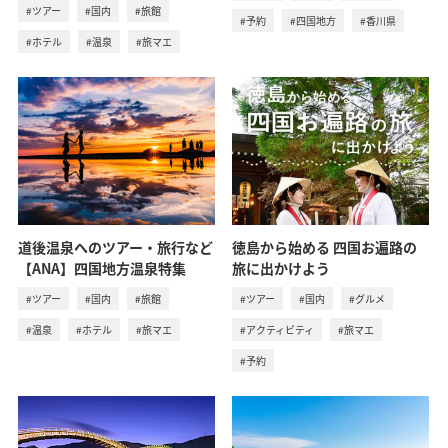
#ツアー
#国内
#旅館
#予約
#四国地方
#香川県
#ホテル
#温泉
#旅マエ
道後温泉へのツアー・旅行など
徳島から始める 四国お遍路の
【ANA】四国地方温泉特集
旅に出かけよう
#ツアー
#国内
#旅館
#ツアー
#国内
#グルメ
#温泉
#ホテル
#旅マエ
#アクティビティ
#旅マエ
#予約