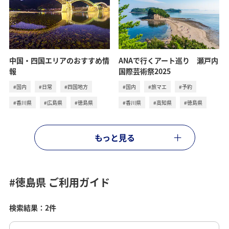
ANAで行くアート巡り 瀬戸内
中国・四国エリアのおすすめ情
国際芸術祭2025
報
#国内
#旅マエ
#予約
#国内
#日常
#四国地方
#香川県
#高知県
#徳島県
#香川県
#広島県
#徳島県
もっと見る
#徳島県
ご利用ガイド
検索結果：2件