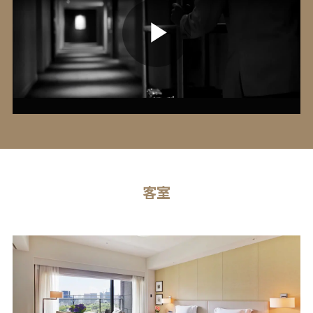
P
l
客室
a
y