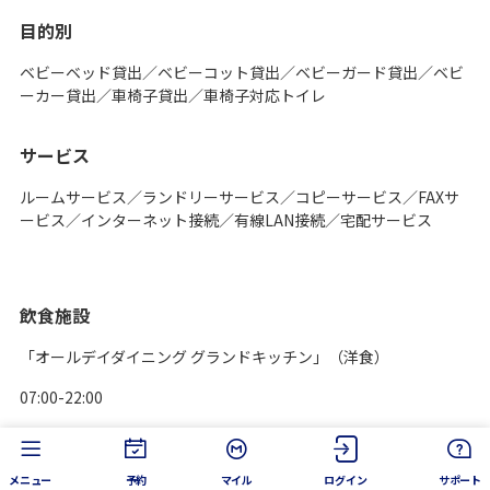
目的別
ベビーベッド貸出／ベビーコット貸出／ベビーガード貸出／ベビ
ーカー貸出／車椅子貸出／車椅子対応トイレ
サービス
ルームサービス／ランドリーサービス／コピーサービス／FAXサ
ービス／インターネット接続／有線LAN接続／宅配サービス
飲食施設
「オールデイダイニング グランドキッチン」（洋食）
07:00-22:00
「フランス料理 エステール」（フランス）
11:30-14:00 17:30-22:00
メニュー
予約
マイル
ログイン
サポート