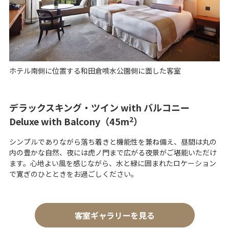
V
i
ホテル南側に位置する和田倉噴水公園側に面した客室
デラックスキング・ツイン with バルコニー
d
2
Deluxe with Balcony（45m
）
シンプルでありながら落ち着きと機能性を兼ね備え、昼間は丸の
内の豊かな自然、夜には虎ノ門まで広がる夜景がご堪能いただけ
e
ます。心地よい風を感じながら、水と緑に囲まれたロケーション
で寛ぎのひとときをお過ごしください。
o
客室ギャラリーを見る