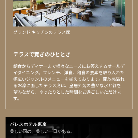
グランド キッチンのテラス席
テラスで寛ぎのひととき
朝食からディナーまで様々なニーズにお答えするオールデ
イダイニング。フレンチ、洋食、和食の要素を取り入れた
幅広いジャンルのメニューを揃えております。開放感溢れ
るお濠に面したテラス席は、皇居外苑の豊かな水と緑を
望みながら、ゆったりとした時間をお過ごしいただけま
す。
パレスホテル東京
美しい国の、美しい一日がある。