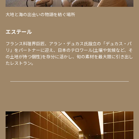
大地と海の出会いの物語を紡ぐ場所
エステール
フランス料理界巨匠、アラン・デュカス氏設立の「デュカス・パ
リ」をパートナーに迎え、日本のテロワール(土壌や気候など、そ
の土地が持つ個性)を存分に活かし、旬の素材を最大限に引き出し
たレストラン。