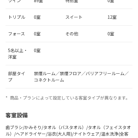
ツイン
89室
特別室
0室
トリプル
0室
スイート
12室
フォース
0室
その他
0室
5名以上・
0室
洋室
部屋タイ
禁煙ルーム／禁煙フロア／バリアフリールーム／
プ
コネクトルーム
*
商品・プランによって設定している客室タイプが異なります。
客室設備
歯ブラシ/かみそり/タオル（バスタオル）/タオル（フェイスタオ
ル）/ヘアドライヤー/浴衣(大人用)/ナイトウェア/温水洗浄(全客