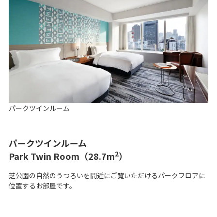
y
V
i
パークツインルーム
パークツインルーム
d
2
Park Twin Room（28.7m
）
芝公園の自然のうつろいを間近にご覧いただけるパークフロアに
位置するお部屋です。
e