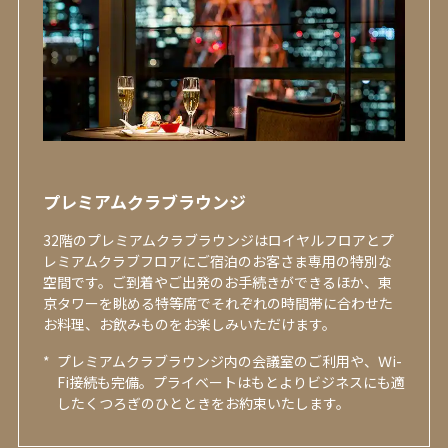
プレミアムクラブラウンジ
32階のプレミアムクラブラウンジはロイヤルフロアとプ
レミアムクラブフロアにご宿泊のお客さま専用の特別な
空間です。ご到着やご出発のお手続きができるほか、東
京タワーを眺める特等席でそれぞれの時間帯に合わせた
お料理、お飲みものをお楽しみいただけます。
*
プレミアムクラブラウンジ内の会議室のご利用や、Ｗi-
Fi接続も完備。プライベートはもとよりビジネスにも適
したくつろぎのひとときをお約束いたします。