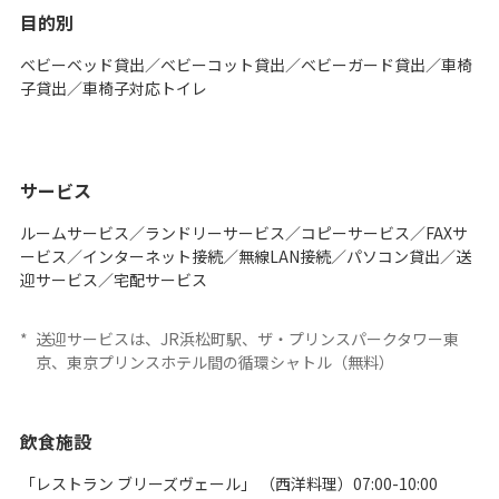
目的別
ベビーベッド貸出／ベビーコット貸出／ベビーガード貸出／車椅
子貸出／車椅子対応トイレ
サービス
ルームサービス／ランドリーサービス／コピーサービス／FAXサ
ービス／インターネット接続／無線LAN接続／パソコン貸出／送
迎サービス／宅配サービス
*
送迎サービスは、JR浜松町駅、ザ・プリンスパークタワー東
京、東京プリンスホテル間の循環シャトル（無料）
飲食施設
「レストラン ブリーズヴェール」 （西洋料理）07:00-10:00