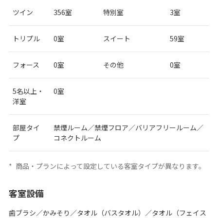
ツイン
356室
特別室
3室
トリプル
0室
スイート
59室
フォース
0室
その他
0室
5名以上・
0室
洋室
部屋タイ
禁煙ルーム／禁煙フロア／バリアフリールーム／
プ
コネクトルーム
*
商品・プランによって設定している客室タイプが異なります。
客室設備
歯ブラシ／かみそり／タオル（バスタオル）／タオル（フェイス