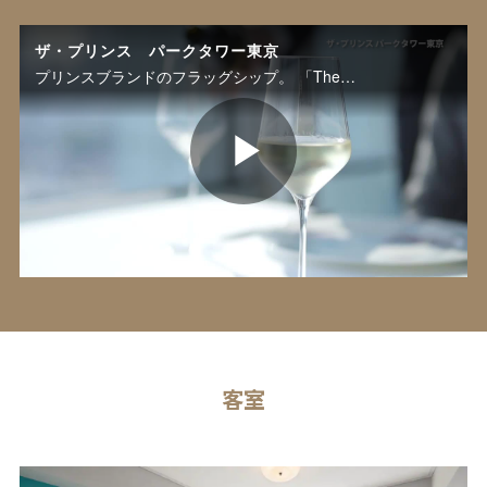
ザ・プリンス パークタワー東京
プリンスブランドのフラッグシップ。 「The Prince」で過ごす時間が、旅の目的となるようなホテルです。
P
l
客室
a