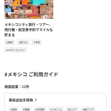
メキシコシティ旅行・ツアー、
飛行機・航空券予約でマイルも
貯まる
#海外
#旅マエ
#予約
#メキシコシティ
#メキシコ
ご利用ガイド
検索結果：11件
事前追加手荷物
#海外
#搭乗
#手荷物
#メキシコ
#ロシア
#東アジア