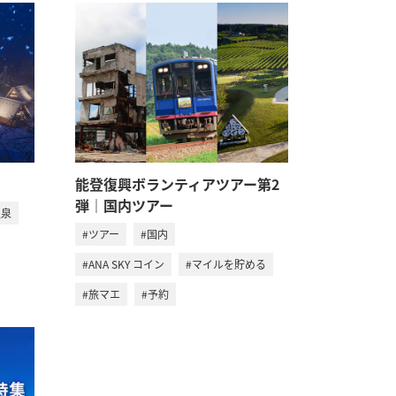
能登復興ボランティアツアー第2
弾｜国内ツアー
温泉
#ツアー
#国内
#ANA SKY コイン
#マイルを貯める
#旅マエ
#予約