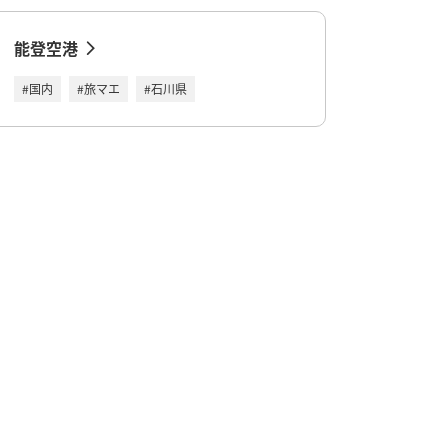
能登空港
#国内
#旅マエ
#石川県