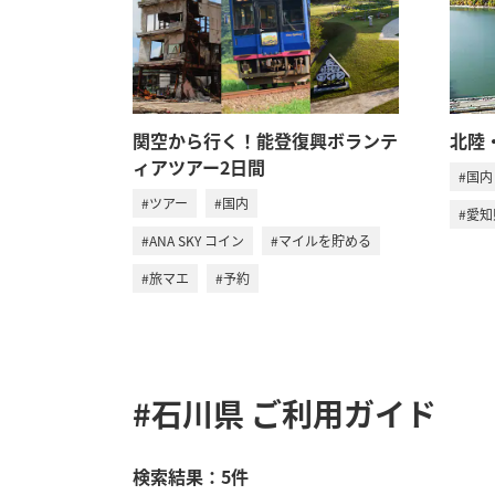
関空から行く！能登復興ボランテ
北陸
ィアツアー2日間
#国内
#ツアー
#国内
#愛知
#ANA SKY コイン
#マイルを貯める
#旅マエ
#予約
#石川県
ご利用ガイド
検索結果：5件