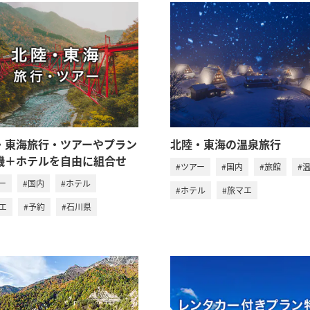
・東海旅行・ツアーやプラン
北陸・東海の温泉旅行
機＋ホテルを自由に組合せ
#ツアー
#国内
#旅館
#
ー
#国内
#ホテル
#ホテル
#旅マエ
エ
#予約
#石川県