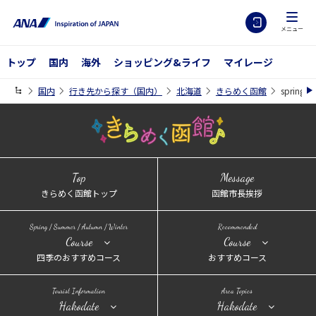
メニュー
トップ
国内
海外
ショッピング&ライフ
マイレージ
国内
行き先から探す（国内）
北海道
きらめく函館
spring
Top
Message
きらめく函館トップ
函館市長挨拶
Spring / Summer / Autumn / Winter
Recommended
Course
Course
四季のおすすめコース
おすすめコース
Tourist Information
Area Topics
Hakodate
Hakodate