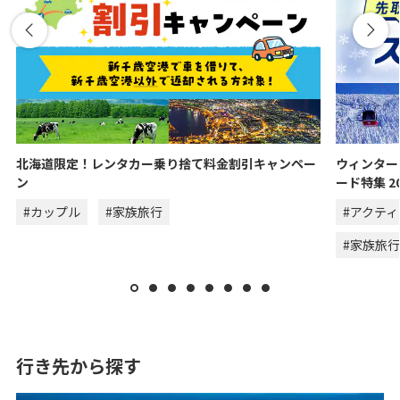
北海道限定！レンタカー乗り捨て料金割引キャンペー
ウィンター
ン
ード特集 20
#カップル
#家族旅行
#アクテ
#家族旅行
行き先から探す