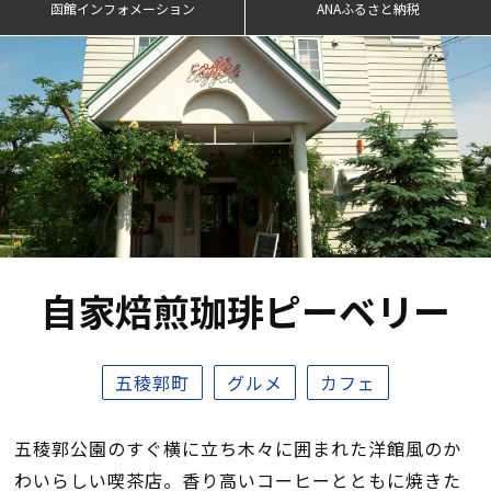
函館インフォメーション
ANAふるさと納税
自家焙煎珈琲ピーベリー
五稜郭町
グルメ
カフェ
五稜郭公園のすぐ横に立ち木々に囲まれた洋館風のか
わいらしい喫茶店。香り高いコーヒーとともに焼きた