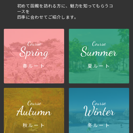
初めて函館を訪れる方に、魅力を知ってもらうコ
ースを
四季に会わせてご紹介します。
Course
Course
Spring
Summer
春ルート
夏ルート
Course
Course
Autumn
Winter
秋ルート
冬ルート