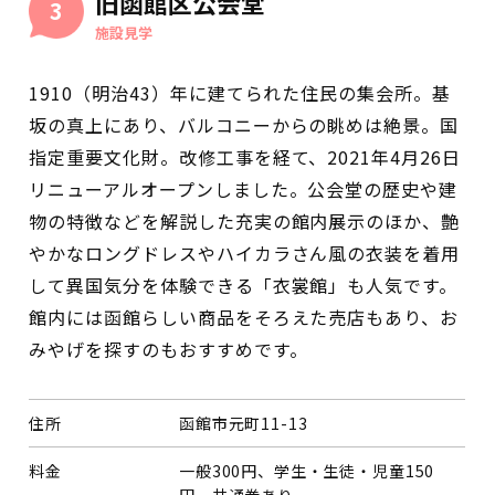
旧函館区公会堂
3
施設見学
1910（明治43）年に建てられた住民の集会所。基
坂の真上にあり、バルコニーからの眺めは絶景。国
指定重要文化財。改修工事を経て、2021年4月26日
リニューアルオープンしました。公会堂の歴史や建
物の特徴などを解説した充実の館内展示のほか、艶
やかなロングドレスやハイカラさん風の衣装を着用
して異国気分を体験できる「衣裳館」も人気です。
館内には函館らしい商品をそろえた売店もあり、お
みやげを探すのもおすすめです。
住所
函館市元町11-13
料金
一般300円、学生・生徒・児童150
円。共通券あり