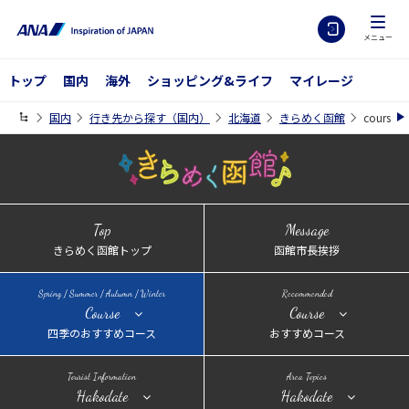
メニュー
トップ
国内
海外
ショッピング&ライフ
マイレージ
国内
行き先から探す（国内）
北海道
きらめく函館
course
Top
Message
きらめく函館トップ
函館市長挨拶
Spring / Summer / Autumn / Winter
Recommended
Course
Course
四季のおすすめコース
おすすめコース
Tourist Information
Area Topics
Hakodate
Hakodate