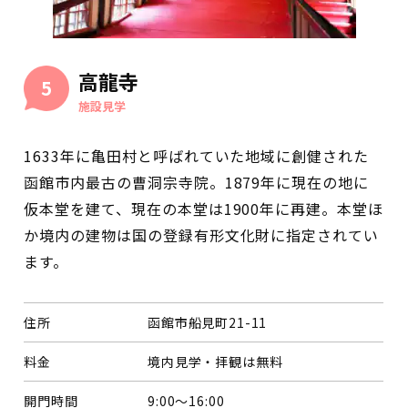
高龍寺
5
施設見学
1633年に亀田村と呼ばれていた地域に創健された
函館市内最古の曹洞宗寺院。1879年に現在の地に
仮本堂を建て、現在の本堂は1900年に再建。本堂ほ
か境内の建物は国の登録有形文化財に指定されてい
ます。
住所
函館市船見町21-11
料金
境内見学・拝観は無料
開門時間
9:00～16:00