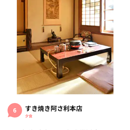
すき焼き阿さ利本店
6
夕食