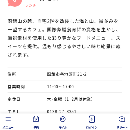
ランチ
函館山の麓、自宅2階を改装した海と山、街並みを
一望するカフェ。国際薬膳食育師の資格を生かし、
厳選素材を使用した彩り豊かなフードメニュー、ス
イーツを提供。温もり感じるやさしい味と絶景に癒
されます。
住所
函館市谷地頭町31-2
営業時間
11:00～17:00
定休日
木･金曜（1･2月は休業）
ＴＥＬ
0138-27-3351
駐車場
4〜5台
メニュー
予約
マイル
ログイン
サポート