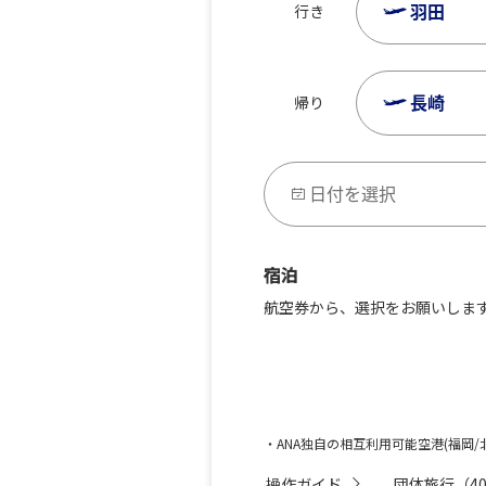
羽田
行き
長崎
帰り
日付を選択
宿泊
航空券から、選択をお願いしま
レンタカーを合わせて検索
長崎市
・ANA独自の相互利用可能空港(福岡/
操作ガイド
団体旅行（4