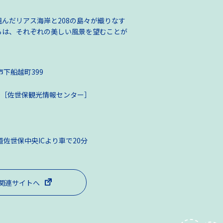
んだリアス海岸と208の島々が織りなす
らは、それぞれの美しい風景を望むことが
下船越町399
6630［佐世保観光情報センター］
佐世保中央ICより車で20分
関連サイトへ