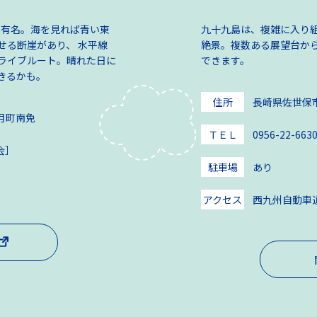
も有名。海を見れば青い東
九十九島は、複雑に入り組
せる断崖があり、 水平線
絶景。複数ある展望台か
ライブルート。晴れた日に
できます。
きるかも。
住所
長崎県佐世保市
生月町南免
ＴＥＬ
0956-22-
協会］
駐車場
あり
アクセス
西九州自動車道