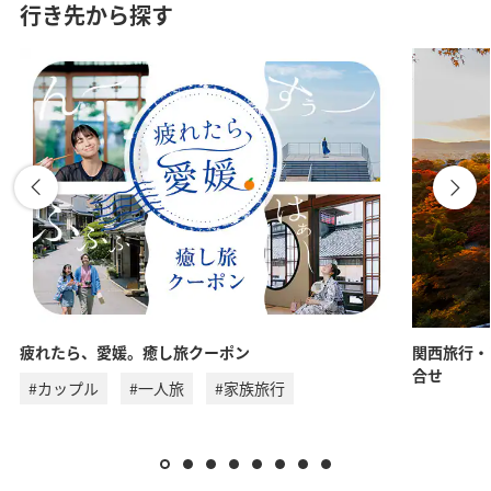
行き先から探す
疲れたら、愛媛。癒し旅クーポン
関西旅行・
合せ
#カップル
#一人旅
#家族旅行