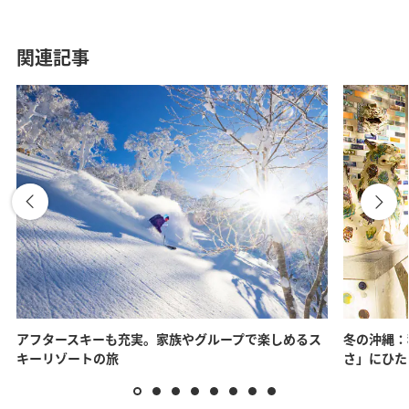
関連記事
アフタースキーも充実。家族やグループで楽しめるス
冬の沖縄：
キーリゾートの旅
さ」にひた