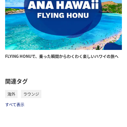
ストックホルム
台北（松山）
デリー
ソウル（金浦）
イスタンブール
シドニー
美しい自然に彩られた北欧の都
食から観光まで様々な魅力があ
インド文化の発信地
食から文化まで多くの魅力があ
ヨーロッパとアジアにまたがる
オーストラリア最大の都市
る街
市
魅力溢れる街
る街
FLYING HONUで、乗った瞬間からわくわく楽しいハワイの旅へ
詳細はこちら
詳細はこちら
詳細はこちら
詳細はこちら
詳細はこちら
詳細はこちら
関連タグ
海外
ラウンジ
すべて表示