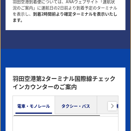
ニューヨーク
ヒューストン
羽田空港到着便については、ANAウェブサイト「運航状
況のご案内」に運航日の2日前より到着予定のターミナル
世界のトレンドの発信地
温暖な気候で過ごしやすい街
を表示し、
到着2時間前より確定ターミナルを表示いたし
ます。
詳細はこちら
詳細はこちら
羽田空港第2ターミナル国際線チェック
インカウンターのご案内
シカゴ
ハワイ（ホノルル）
電車・モノレール
タクシー・バス
車
建築の街
世界有数のリゾート地