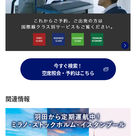
バンコク
ロンドン
北京
ホーチミンシティ
パリ
青島
*
1
ターミナル連絡バスでお越しのお客様は2階保安
*
2
P1・P2駐車場利用の場合は、ターミナル連絡バ
歴史的な街並みを楽しめる都市
美しい観光スポットが数多く存
世界遺産が多い近代都市
世界遺産やビーチリゾートなど
欧風建築物が多く存在する街
歴史と文化が融合する街
検査場D付近までお進みください。
スもしくは地下1階連絡通路より第2ターミナル
在する街
を満喫できる街
までお越しください。
詳細はこちら
詳細はこちら
詳細はこちら
詳細はこちら
詳細はこちら
詳細はこちら
今すぐ検索！
空席照会・予約はこちら
第2ターミナルは国内線から国際線の乗り継ぎが55分と便
利です。
国際線の到着ロビーから、国内線の出発ロビーへの乗り継
関連情報
上海（浦東・虹橋）
クアラルンプール
フランクフルト
シンガポール
ミュンヘン
広州
ぎがスムーズな作りになっています。
詳細は
乗り継ぎのある方のお手続きについて
をご確認くだ
様々な文化を楽しめる街
ドイツ有数の観光都市
中国最大の国際都市
食から文化まで様々な魅力があ
おしゃれな街並みと緑豊かな自
食から文化まで様々な魅力があ
さい。
然が共存する都市
る街
る街
東京駅から電車で30分、品川駅から約20分と都内からの利
便性が高いです。