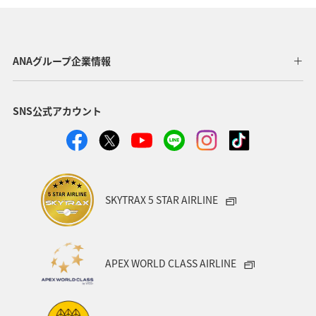
約900席という広々とした空間の中で、快適な空の旅に向
けて、ゆっくりとしたお時間をお過ごしいただけます。
LIVEキッチンやBARカウンターでは、シェフやバリスタが
ご用意する飲み物やお食事をお楽しみいただけます。
ANAグループ企業情報
ラウンジのご利用には条件がございます。対象となるお客
様、ANA SUITE LOUNGE等の詳細は、
羽田空港国際線ラウ
SNS公式アカウント
ンジ情報
をご確認ください。
SKYTRAX 5 STAR AIRLINE
APEX WORLD CLASS AIRLINE