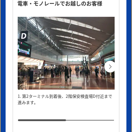
電車・モノレールでお越しのお客様
詳細はこちら
詳細はこちら
バンクーバー
自然が豊かな街
1. 第2ターミナル到着後、2階保安検査場D付近まで
2. I
詳細はこちら
進みます。
階へ上