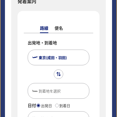
発着案内
*
オペレーション上の都合により変更となる場合がございます。
ご利用の際は
運航状況
をご確認ください。
アメリカ・カナダ
ヨーロッパ
東南アジア
路線
便名
ド・ オセ
出発地・到着地
東京(成田・羽田)
到着地を選択
日付
出発日
到着日