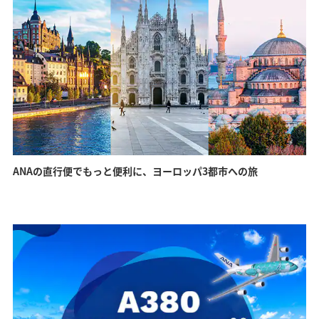
詳細はこちら
詳細はこちら
詳細はこちら
詳細はこちら
詳細はこちら
詳細はこちら
ジャカルタ
ウィーン
深圳
ミラノ
マニラ
香港
ANAの直行便でもっと便利に、ヨーロッパ3都市への旅
音楽や美術で世界的に有名な文
インドネシアの経済・政治の中
中国有数の近代都市
ファッションと芸術・文化の都
歴史的な街並みを楽しめる都市
世界有数のグルメタウン
化都市
心地
詳細はこちら
詳細はこちら
詳細はこちら
詳細はこちら
詳細はこちら
詳細はこちら