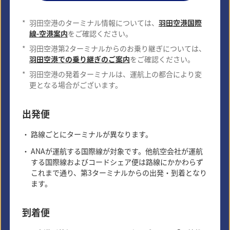
*
羽田空港のターミナル情報については、
羽田空港国際
線-空港案内
をご確認ください。
*
羽田空港第2ターミナルからのお乗り継ぎについては、
シアトル
ワシントンD.C.
羽田空港での乗り継ぎのご案内
をご確認ください。
*
羽田空港の発着ターミナルは、運航上の都合により変
日本から最も近いアメリカの都
アメリカ合衆国の首都
更となる場合がございます。
市
出発便
詳細はこちら
詳細はこちら
路線ごとにターミナルが異なります。
ANAが運航する国際線が対象です。他航空会社が運航
する国際線およびコードシェア便は路線にかかわらず
これまで通り、第3ターミナルからの出発・到着となり
ます。
到着便