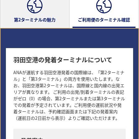
第2ターミナルの魅力
ご利用便のターミナル確認
羽田空港の発着ターミナルについて
ANAが運航する羽田空港発着の国際線は、「第2ターミナ
ル」と「第3ターミナル」の両方を使用いたします。な
お、羽田空港第2ターミナルは、国際線と国内線の出発エ
羽田第2ターミナルは国際線発着便数が多く、日本
リアが異なります。 ご利用の出発/到着ターミナルの表記
がゼロ（0）の場合、第2ターミナルまたは第3ターミナル
各地から世界がますます近くに！
での発着が予定されています。ご利用便の運航状況や発
着ターミナルは、予約確認画面または下記の発着案内
*
ANA国際線（羽田発着便）は「第2ターミナル」、「第3ターミ
（運航日の2日前から表示）よりご確認いただけます。
ナル」二つのターミナルを使用します。
*
各路線に記載のターミナルは2025年10月25日（土）までの情
報です。