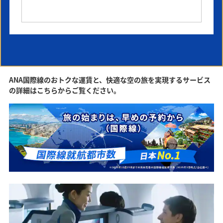
タクシー・バスでお越しのお客様*1
車でお越しのお客様（P3・P4駐車場利
用の場合）*2
ANA国際線のおトクな運賃と、快適な空の旅を実現するサービス
の詳細はこちらからご覧ください。
1. 第2ターミナル2階ドアから入り（7番ドアが最寄
2. I
りです）、右方向、保安検査場D付近まで進みま
階へ上
駐車場連絡通路を出て、右方向へ突き当たりまで進
国際線
す。
むと、国際線チェックインカウンターです。