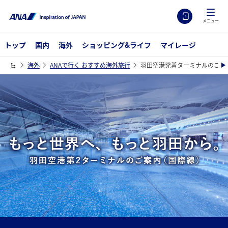
メニュー
トップ
国内
海外
ショッピング&ライフ
マイレージ
海外
ANAで行く おすすめ海外旅行
羽田空港発着ターミナルのご案