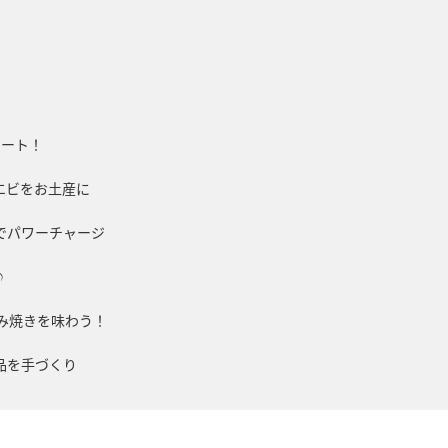
タート！
エビをお土産に
でパワーチャージ
♪
み焼きを味わう！
品を手づくり