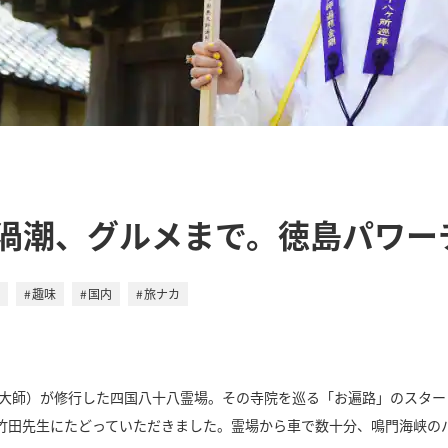
渦潮、グルメまで。徳島パワー
趣味
国内
旅ナカ
弘法大師）が修行した四国八十八霊場。その寺院を巡る「お遍路」のスタ
竹田先生にたどっていただきました。霊場から車で数十分、鳴門海峡の