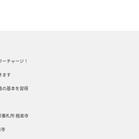
ワーチャージ！
きます
路の基本を習得
2番札所 極楽寺
楽寺