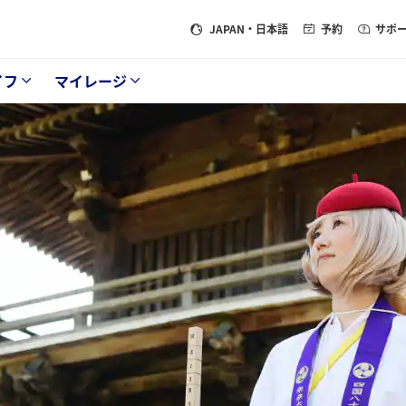
JAPAN
・日本語
予約
サポ
イフ
マイレージ