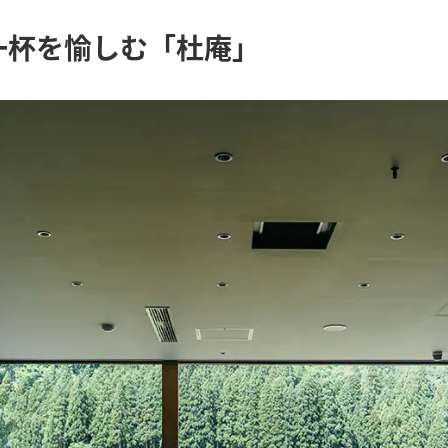
一杯を愉しむ「杜庵」