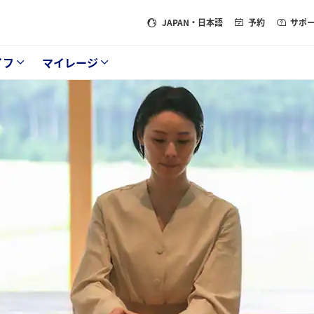
JAPAN
・日本語
予約
サポ
イフ
マイレージ