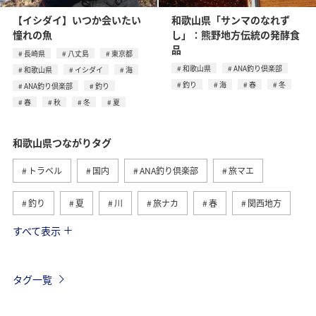
【イシダイ】いつか会いたい
和歌山県「サンマのなれず
憧れの魚
し」：熊野地方伝統の発酵食
品
長崎県
八丈島
東京都
和歌山県
ANA釣り倶楽部
和歌山県
イシダイ
海
釣り
海
春
冬
ANA釣り倶楽部
釣り
春
秋
冬
夏
和歌山県つながりタグ
トラベル
国内
ANA釣り倶楽部
旅マエ
釣り
夏
川
旅ナカ
春
関西地方
すべて表示
アユ
アマゴ
海
秋
沖縄
東京都
イシダイ
長崎県
八丈島
冬
徳島県
タグ一覧
岐阜県
大分県
九州地方
アクティビティ