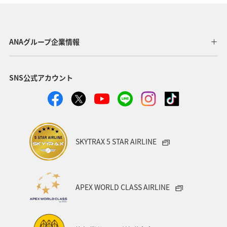
愛媛県
東海地方
四国地方
静岡県
京都府
島根県
趣味
日本の歴史・文化・芸術
ANAグループ企業情報
自然・植物
世界遺産
青森県
歴史・文化・芸術
SNS公式アカウント
女子旅
兵庫県
大阪府
滋賀県
マダイ
アオリイカ
メジナ
クロダイ
SKYTRAX 5 STAR AIRLINE
APEX WORLD CLASS AIRLINE