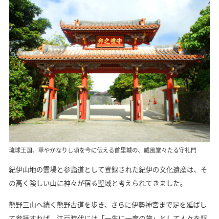
琉球王国、華やかなりし頃を今に伝える首里城の、威風堂々たる守礼門
紀伊山地の霊場と参詣道として登録された紀伊の文化遺産は、そ
の高く険しい山に神々が宿る聖域と考えられてきました。
熊野三山へ続く熊野古道を歩き、さらに伊勢神宮まで足を延ばし
て参拝すれば、江戸時代には「一生に一度の旅」として人々を駆