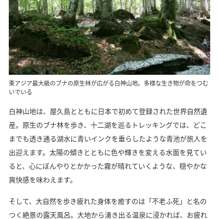
東アジア最大級のブナの原生林が広がる白神山地。多様な生き物が命をつむ
いでいる
白神山地は、屋久島とともに日本で初めて登録された世界自然遺
産。原生のブナ林を歩き、十二湖を巡るトレッキングでは、どこ
までも透き通る湖水に青いインクを垂らしたような青池が旅人を
出迎えます。太陽の傾きとともに色や輝きを変える水面を見てい
ると、心にぼんやりとかかった霧が晴れていくような、穏やかな
爽快感を味わえます。
そして、大自然を歩き疲れた身体を癒すのは「不老ふ死」と名の
つく絶景の露天風呂。大地から湧き出る温泉に浸かれば、お疲れ