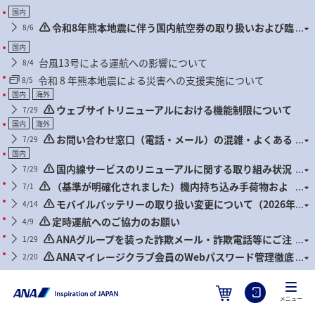
国内
令和8年熊本地震に伴う国内航空券の取り扱いおよび臨
8/6
時便について
国内
台風13号による運航への影響について
8/4
令和 8 年熊本地震による災害への支援実施について
8/5
国内
海外
ウェブサイトリニューアルにおける機能制限について
7/29
国内
海外
お問い合わせ窓口（電話・メール）の混雑・よくある
7/29
お問い合わせについて
国内
国内線サービスのリニューアルに関する取り組み状況
7/29
について
（基準が明確化されました）機内持ち込み手荷物およ
7/1
び身の回り品に関するお願い（2026年7月1日搭乗分より）
モバイルバッテリーの取り扱い変更について（2026年
4/14
4月24日搭乗分より）
定時運航へのご協力のお願い
4/9
ANAグループを装った詐欺メール・詐欺電話等にご注
1/29
意ください
ANAマイレージクラブ会員のWebパスワード管理徹底
2/20
のお願いとセキュリティ対策推奨のお知らせ
メニュー