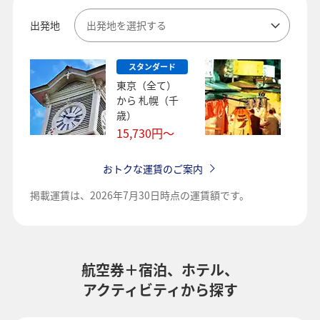
出発地
出発地を選択する
スタンダード
スタ
東京（全て）
東京
から
札幌（千
から
歳）
16,9
15,730
円～
おトクな運賃のご案内
掲載運賃は、
2026年7月30日時点の運賃額です。
航空券＋宿泊、ホテル、
アクティビティから探す