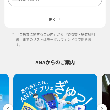
閉じる
エコノミークラス
往復で異なるクラスで検索
ANAカード優待割引
開く
旅CUBE（航空券予約＋地上経路）
往路出発日および時間帯
*
「ご搭乗に関するご案内」から「領収書・搭乗証明
よく使う情報を登録する
書」までのリストはモーダルウィンドウで開きま
す。
-
ANAからのご案内
時間帯指定なし
経由地および乗り継ぎ所要時間を追加する
復路出発日および時間帯