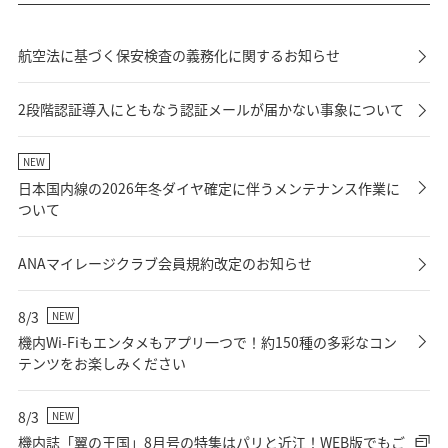
航空法に基づく保安検査の義務化に関するお知らせ
2段階認証導入にともなう認証メールが届かない事象について
NEW
日本国内線の2026年冬ダイヤ確定に伴うメンテナンス作業に
ついて
ANAマイレージクラブ会員規約改定のお知らせ
8/3
NEW
機内Wi-Fiもエンタメもアプリ一つで！約150種の多彩なコン
テンツをお楽しみください
8/3
NEW
機内誌「翼の王国」8月号の特集はパリと近江！WEB版でもご