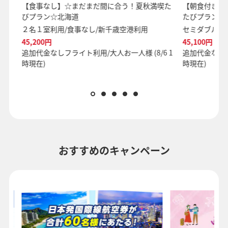
山
【食事なし】☆まだまだ間に合う！夏秋満喫た
【朝食付き】
びプラン☆北海道
たびプラン☆
２名１室利用/食事なし/新千歳空港利用
セミダブル２
45,200円
45,100円
 1
追加代金なしフライト利用/大人お一人様 (8/6 1
追加代金なしフ
時現在)
時現在)
おすすめのキャンペーン