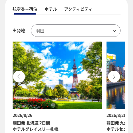
航空券＋宿泊
ホテル
アクティビティ
出発地
2026/8/26
2026/8/26
羽田発 北海道 2日間
羽田発 九州 
ホテルグレイスリー札幌
ホテルセンチ