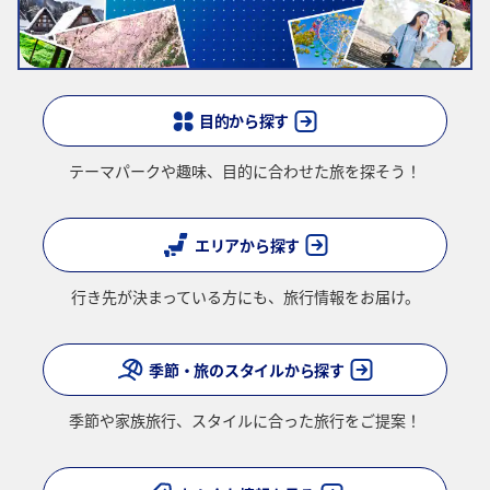
結果画面にて最新の情報をご確認ください。
・表示金額には、運賃、
燃油特別付加運賃
、
航空保険特別料金
、その
他の各種税金、料金などが含まれます。発券時に再計算するため、変
動する可能性があります。
・複数空港がある都市においては、複数空港の中でのおトクな運賃が
表示される場合があります。
目的から探す
・ANA独自の相互利用可能空港(福岡/北九州/佐賀、広島/岩国)は2026
年5月18日をもちまして終了となります。
テーマパークや趣味、
目的に合わせた旅を探そう！
検索する
エリアから探す
複数都市で検索
行き先が決まっている方にも、
旅行情報をお届け。
季節・旅のスタイルから探す
季節や家族旅行、
スタイルに合った旅行をご提案！