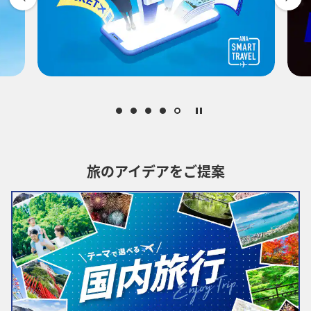
-
時間帯指定なし
経由地および乗り継ぎ所要時間を追加する
1人
旅のアイデアをご提案
プロモーションコードについて
・表示金額は選択いただいた条件でのもっともおトクな運賃となりま
す。
・表示金額と空席状況は最新ではない場合があります。[検索する]ボタ
ンより最新の空席照会結果をご確認ください。
・「＊」は現在金額が確認できない都市・日付となります。空席照会