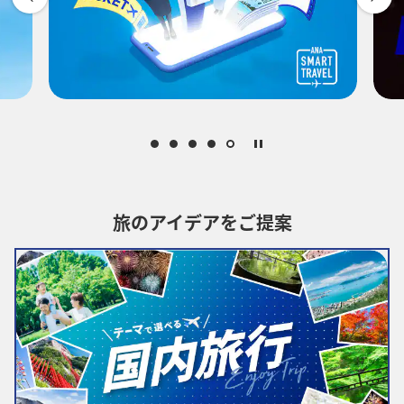
-
時間帯指定なし
経由地および乗り継ぎ所要時間を追加する
1人
旅のアイデアをご提案
プロモーションコードについて
・表示金額は選択いただいた条件でのもっともおトクな運賃となりま
す。
・表示金額と空席状況は最新ではない場合があります。[検索する]ボタ
ンより最新の空席照会結果をご確認ください。
・「＊」は現在金額が確認できない都市・日付となります。空席照会