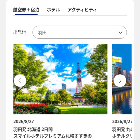
航空券＋宿泊
ホテル
アクティビティ
出発地
2026/8/27
2026/8/27
羽田発 北海道 2日間
羽田発 九州 
スマイルホテルプレミアム札幌すすきの
ホテルクリオ