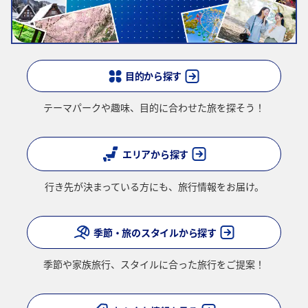
結果画面にて最新の情報をご確認ください。
・表示金額には、運賃、
燃油特別付加運賃
、
航空保険特別料金
、その
他の各種税金、料金などが含まれます。発券時に再計算するため、変
動する可能性があります。
・複数空港がある都市においては、複数空港の中でのおトクな運賃が
表示される場合があります。
目的から探す
・ANA独自の相互利用可能空港(福岡/北九州/佐賀、広島/岩国)は2026
年5月18日をもちまして終了となります。
テーマパークや趣味、
目的に合わせた旅を探そう！
検索する
エリアから探す
複数都市で検索
行き先が決まっている方にも、
旅行情報をお届け。
季節・旅のスタイルから探す
季節や家族旅行、
スタイルに合った旅行をご提案！