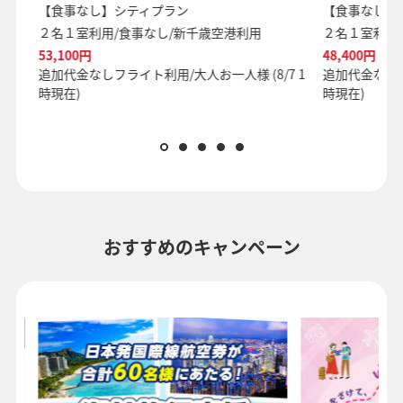
【食事なし】シティプラン
【食事なし】
２名１室利用/食事なし/新千歳空港利用
２名１室利用
53,100円
48,400円
 1
追加代金なしフライト利用/大人お一人様 (8/7 1
追加代金なしフ
時現在)
時現在)
おすすめのキャンペーン