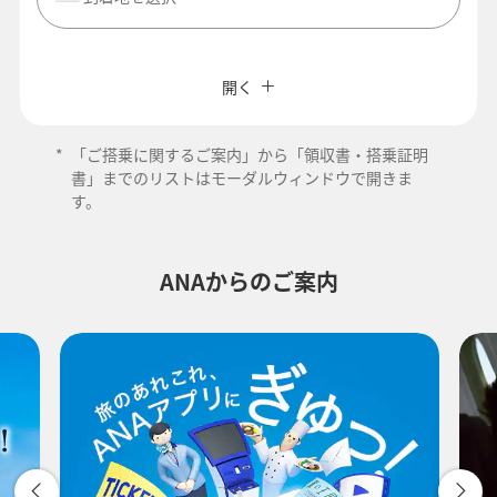
閉じる
エコノミークラス
往復で異なるクラスで検索
ANAカード優待割引
開く
旅CUBE（航空券予約＋地上経路）
往路出発日および時間帯
*
「ご搭乗に関するご案内」から「領収書・搭乗証明
よく使う情報を登録する
書」までのリストはモーダルウィンドウで開きま
す。
-
ANAからのご案内
時間帯指定なし
経由地および乗り継ぎ所要時間を追加する
復路出発日および時間帯