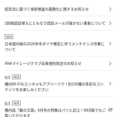
航空法に基づく保安検査の義務化に関するお知らせ
2段階認証導入にともなう認証メールが届かない事象について
NEW
日本国内線の2026年冬ダイヤ確定に伴うメンテナンス作業に
ついて
ANAマイレージクラブ会員規約改定のお知らせ
8/3
NEW
機内Wi-Fiもエンタメもアプリ一つで！約150種の多彩なコン
テンツをお楽しみください
8/3
NEW
機内誌「翼の王国」8月号の特集はパリと近江！WEB版でもご
覧いただけます