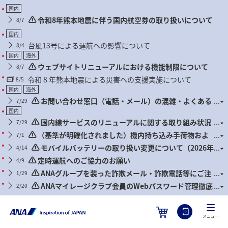
国内
令和8年熊本地震に伴う国内航空券の取り扱いについて
8/7
国内
台風13号による運航への影響について
8/4
国内
海外
ウェブサイトリニューアルにおける機能制限について
8/7
令和 8 年熊本地震による災害への支援実施について
8/5
国内
海外
お問い合わせ窓口（電話・メール）の混雑・よくある
7/29
お問い合わせについて
国内
国内線サービスのリニューアルに関する取り組み状況
7/29
について
（基準が明確化されました）機内持ち込み手荷物およ
7/1
び身の回り品に関するお願い（2026年7月1日搭乗分より）
モバイルバッテリーの取り扱い変更について（2026年
4/14
4月24日搭乗分より）
定時運航へのご協力のお願い
4/9
ANAグループを装った詐欺メール・詐欺電話等にご注
1/29
意ください
ANAマイレージクラブ会員のWebパスワード管理徹底
2/20
のお願いとセキュリティ対策推奨のお知らせ
メニュー