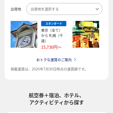
出発地
出発地を選択する
スタンダード
スタ
東京（全て）
東京
から
札幌（千
から
歳）
16,9
15,730
円～
おトクな運賃のご案内
掲載運賃は、
2026年7月30日時点の運賃額です。
航空券＋宿泊、ホテル、
アクティビティから探す