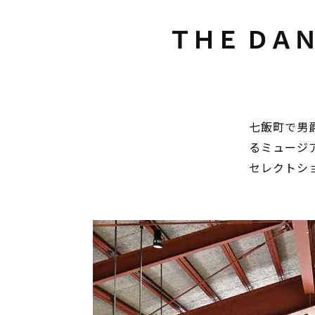
ＴＨＥ ＤＡ
七飯町で男
るミュージ
セレクトシ