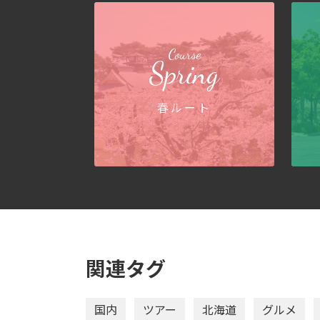
Course
Spring
春ルート
関連タグ
国内
ツアー
北海道
グルメ