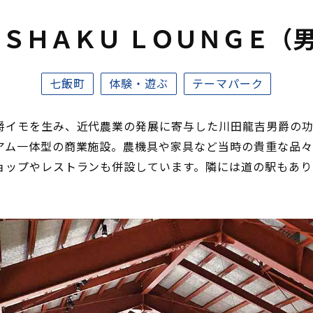
ＮＳＨＡＫＵ ＬＯＵＮＧＥ（
七飯町
体験・遊ぶ
テーマパーク
爵イモを生み、近代農業の発展に寄与した川田龍吉男爵の
アム一体型の商業施設。農機具や家具など当時の貴重な品々
ョップやレストランも併設しています。隣には道の駅もあり