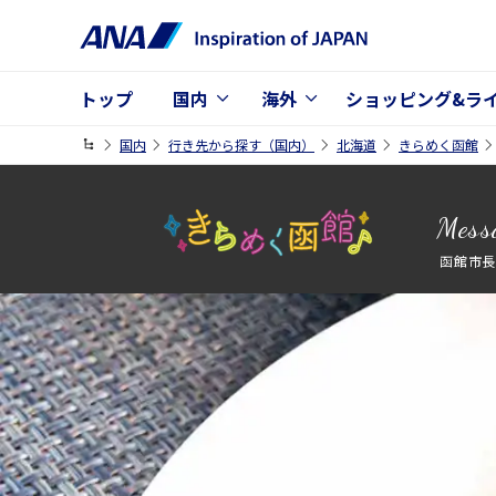
トップ
国内
海外
ショッピング&ラ
国内
行き先から探す（国内）
北海道
きらめく函館
Mess
函館市