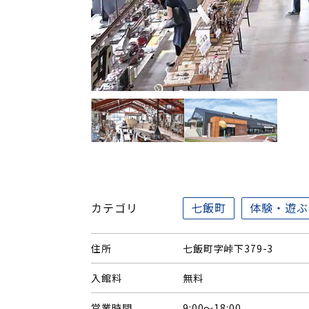
カテゴリ
七飯町
体験・遊ぶ
住所
七飯町字峠下379-3
入館料
無料
営業時間
9:00～18:00