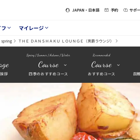
JAPAN
・日本語
予約
サポ
イフ
マイレージ
spring
ＴＨＥ ＤＡＮＳＨＡＫＵ ＬＯＵＮＧＥ（男爵ラウンジ）
Spring / Summer / Autumn / Winter
Recommended
age
Course
Course
長挨拶
四季のおすすめコース
おすすめコース
函