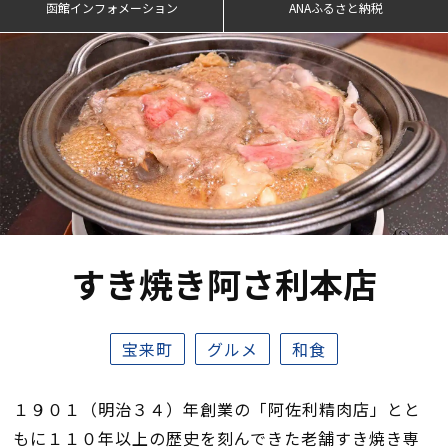
函館インフォメーション
ANAふるさと納税
すき焼き阿さ利本店
宝来町
グルメ
和食
１９０１（明治３４）年創業の「阿佐利精肉店」とと
もに１１０年以上の歴史を刻んできた老舗すき焼き専