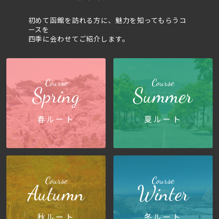
初めて函館を訪れる方に、魅力を知ってもらうコ
ースを
四季に会わせてご紹介します。
Course
Course
Spring
Summer
春ルート
夏ルート
Course
Course
Autumn
Winter
秋ルート
冬ルート