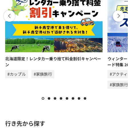
北海道限定！レンタカー乗り捨て料金割引キャンペー
ウィンター
ン
ード特集 20
#カップル
#家族旅行
#アクテ
#家族旅行
行き先から探す