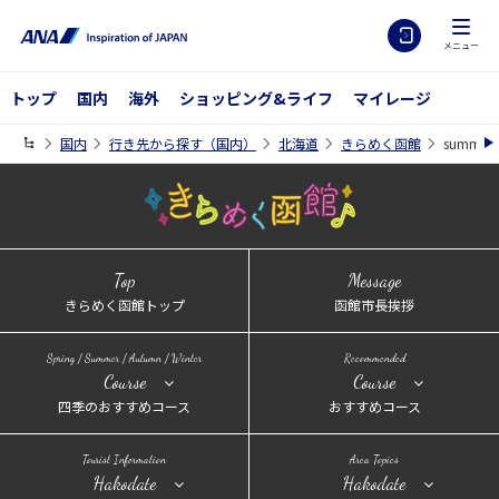
メニュー
トップ
国内
海外
ショッピング&ライフ
マイレージ
国内
行き先から探す（国内）
北海道
きらめく函館
summer
Top
Message
きらめく函館トップ
函館市長挨拶
Spring / Summer / Autumn / Winter
Recommended
Course
Course
四季のおすすめコース
おすすめコース
Tourist Information
Area Topics
Hakodate
Hakodate