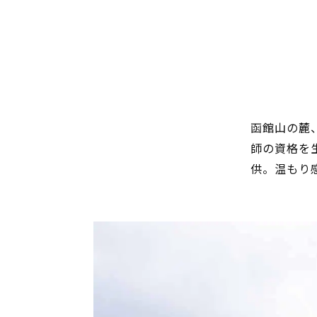
函館山の麓
師の資格を
供。温もり