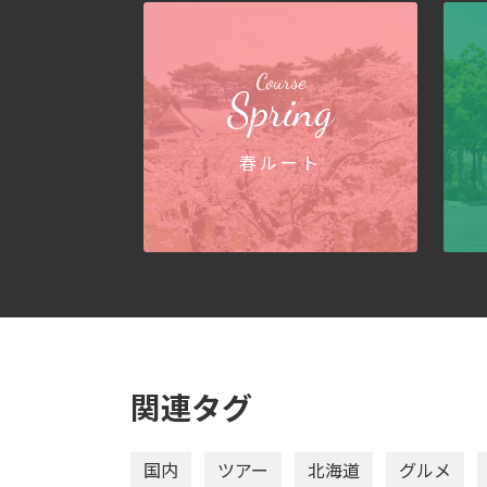
Course
Spring
春ルート
関連タグ
国内
ツアー
北海道
グルメ