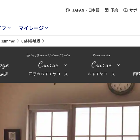
JAPAN
・日本語
予約
サポ
イフ
マイレージ
summer
Café谷地坂
Spring / Summer / Autumn / Winter
Recommended
age
Course
Course
長挨拶
四季のおすすめコース
おすすめコース
函