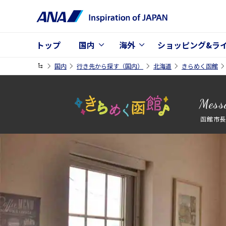
トップ
国内
海外
ショッピング&ラ
国内
行き先から探す（国内）
北海道
きらめく函館
Mess
函館市