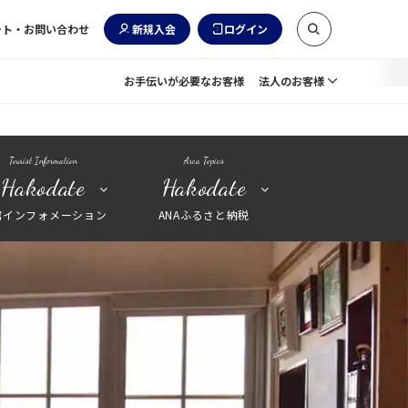
ート・お問い合わせ
新規入会
ログイン
お手伝いが必要なお客様
法人のお客様
Tourist Information
Area Topics
Hakodate
Hakodate
館インフォメーション
ANAふるさと納税