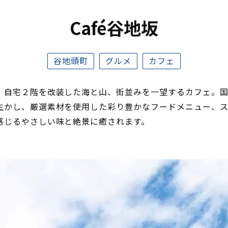
Café谷地坂
谷地頭町
グルメ
カフェ
、自宅２階を改装した海と山、街並みを一望するカフェ。
生かし、厳選素材を使用した彩り豊かなフードメニュー、
感じるやさしい味と絶景に癒されます。