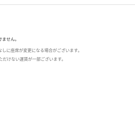
ービス（要事前予約・有料）
料にて貸し出しいたします。な
けません。
ンベをご使用になる場合は、お客
なしに座席が変更になる場合がございます。
方法
」をお読みの上、
ANA
ただけない運賃が一部ございます。
絡ください。数量に限りがありま
。