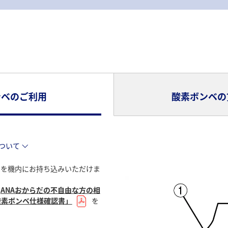
ンベのご利用
酸素ボンベの
ついて
ベを機内にお持ち込みいただけま
、
ANAおからだの不自由な方の相
酸素ボンベ仕様確認書」
を