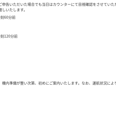
申し込み：出発の48時間前まで
ご申告いただいた場合でも当日はカウンターにて目視確認をさせていた
渡しいたします。
料金：貸出本数に関係なく一区間3,000円
刻60分前
容量：400リットル/本
流量設定は0.25～6.0リットル/分の範囲で調整できます。
刻120分前
申し込み：出発の96時間前まで
料金：1本10,000円
容量：400リットル/本
流量設定は0.25～6.0リットル／分の範囲で調整できます。
。機内準備が整い次第、初めにご案内いたします。なお、運航状況によ