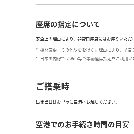
酸素ボンベの貸し出しサ
座席の指定について
マスク、カニューラ付きの酸素ボンベを有
お、呼吸同調器は装備しておりません。
安全上の理由により、非常口座席にはお座りいただ
貸し出しは機内のみです。空港内で酸素ボ
様ご自身で手配をお願いいたします。
*
機材変更、その他やむを得ない理由により、予告
お申し込みは、事前に「
酸素ボンベの使用
*
日本国内線ではWeb等で事前座席指定をご利用い
おからだの不自由な方の相談デスク
にご連
すので、ご希望に添えない場合もございます
ご搭乗時
出発当日はお早めに空港へお越しください。
空港でのお手続き時間の目安