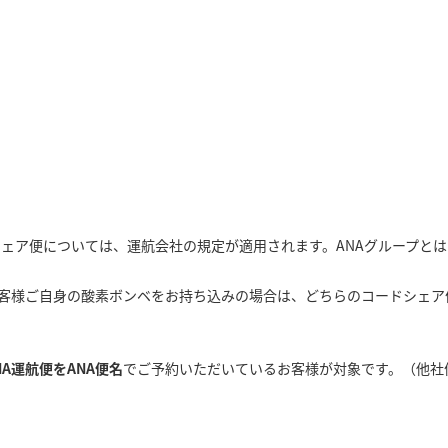
シェア便については、運航会社の規定が適用されます。ANAグループと
客様ご自身の酸素ボンベをお持ち込みの場合は、どちらのコードシェア
NA運航便をANA便名
でご予約いただいているお客様が対象です。（他社
約・有料）
必要書類について
コードシェア便について