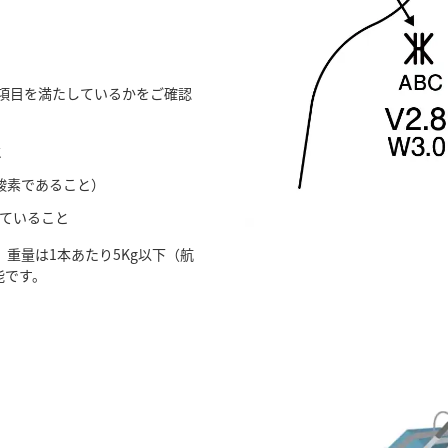
項目を満たしているかをご確認
と
酸素であること）
けていること
、重量は1本あたり5Kg以下（航
能です。