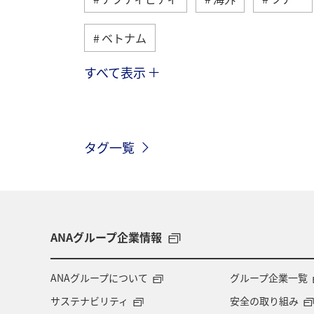
ベトナム
すべて表示
シンガポール
香港
オースト
フィリピン
フランス
グルメ
タグ一覧
旅ナカ
世界遺産
歴史・文化
ANAショッピング A-style
ワイン
ANAグループ企業情報
ANAグループについて
グループ企業一覧
サステナビリティ
安全の取り組み