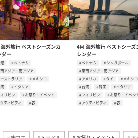
月 海外旅行 ベストシーズンカ
4月 海外旅行 ベストシーズ
ンダー
レンダー
香港
ベトナム
ベトナム
シンガポール
東南アジア・南アジア
東南アジア・南アジア
オーストラリア
メキシコ
アメリカ
タイ
メキシコ
台湾
イタリア
台湾
韓国
イタリア
フィリピン
お祭り・イベント
フィリピン
お祭り・イベン
アクティビティ
春
アクティビティ
春
旅マエ
トラベル
お祭り・イベント
ア