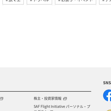
ラリア
台湾
韓国
インドネシア
春
ヨーロッパ
秋
オーストリア
ドイツ
・芸術
ANA Mall
ライフ
日常
ショッ
ベルギー
スイス
夏
冬
SN
株主・投資家情報
SAF Flight Initiative パーソナル・プ