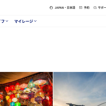
JAPAN
・日本語
予約
サポ
イフ
マイレージ