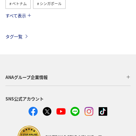
ベトナム
シンガポール
すべて表示
スペイン
春
フランス
韓国
香港
オーストラリア
台湾
インドネシア
タグ一覧
東南アジア・南アジア
メキシコ
フィリピン
グルメ
ヨーロッパ
オーストリア
秋
ドイツ
カナダ
イギリス
タイ
旅ナカ
ANAグループ企業情報
世界遺産
歴史・文化・芸術
ANA Mall
ライフ
SNS公式アカウント
日常
ショッピング＆ライフ
A-style秋特集
ANAショッピング A-style
ワイン
ベルギー
スイス
夏
冬