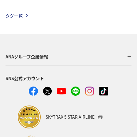
韓国
インドネシア
春
東南アジア・南アジア
タグ一覧
メキシコ
フィリピン
フランス
グルメ
ヨーロッパ
秋
オーストリア
ドイツ
カナダ
イギリス
タイ
旅ナカ
世界遺産
ANAグループ企業情報
歴史・文化・芸術
ANA Mall
ライフ
日常
SNS公式アカウント
ショッピング＆ライフ
A-style秋特集
ANAショッピング A-style
ワイン
ベルギー
スイス
夏
冬
SKYTRAX 5 STAR AIRLINE