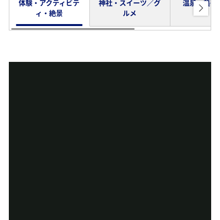
体験・アクティビテ
神社・スイーツ／グ
温泉・美術
ィ・絶景
ルメ