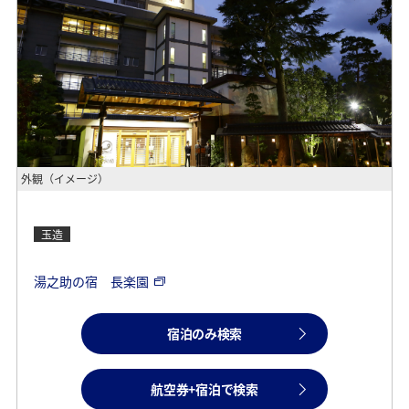
外観（イメージ）
玉造
湯之助の宿 長楽園
宿泊のみ検索
航空券+宿泊で検索