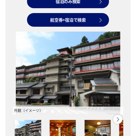
宿泊のみ検索
航空券+宿泊で検索
外観（イメージ）
ロビー