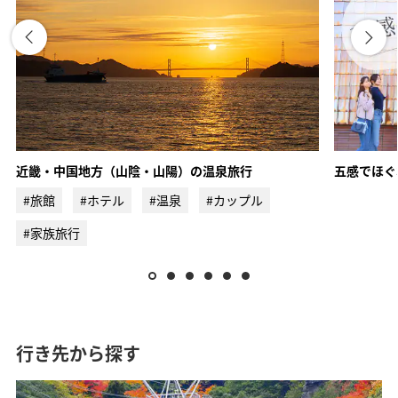
ANAトラベラーズ厳選 伊香保
甲信越エリア
近畿・中国地方（山陰・山陽）の温泉旅行
五感でほぐ
#旅館
#ホテル
#温泉
#カップル
ANAトラベラーズ厳選 軽井沢
ANAトラベラーズ厳選 河口湖
#家族旅行
行き先から探す
ANAトラベラーズ厳選 石和