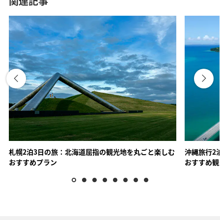
関連記事
関西エリア
ANAトラベラーズ厳選 有馬
ANAトラベラーズ厳選 城崎・
湯村
札幌2泊3日の旅：北海道屈指の観光地を丸ごと楽しむ
沖縄旅行2
おすすめプラン
おすすめ観
ANAトラベラーズ厳選 京丹後
ANAトラベラーズ厳選 白浜