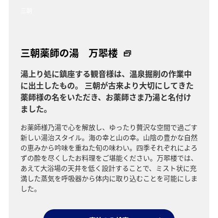
三朝
三朝薬師の湯 万翆楼
湯上り処に鎮座する観音様は、温泉掘削の作業中
に出土したもの。 三朝が古来より大切にしてきた
薬師様の名をいただき、お薬師さま乃湯と名付け
ました。
お薬師様乃湯で心を解放し、ゆったり贅沢な空間で過ごす
新しい湯治スタイル。海の幸と山の幸。山陰の豊かな自然
の恵みから吟味を重ねた旬の味わい。四季それぞれによろ
ずの酔を尽くしたお料理をご堪能ください。万翆楼では、
あえて大浴場の天井を低く設計することで、ミスト状に充
満した蒸気を呼吸器から体内に取り込むことを可能にしま
した。