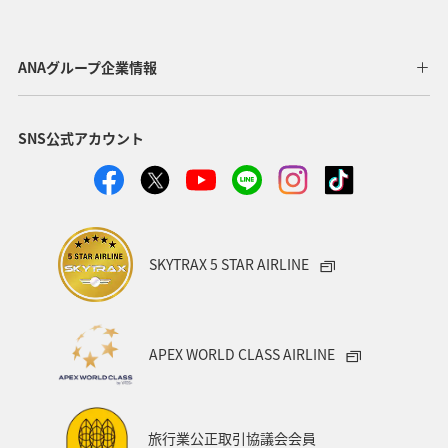
山陰・四国エリア
ANAグループ企業情報
SNS公式アカウント
ANAトラベラーズ厳選 玉造・
ANAトラベラーズ厳選 道後
三朝
SKYTRAX 5 STAR AIRLINE
APEX WORLD CLASS AIRLINE
旅行業公正取引協議会会員