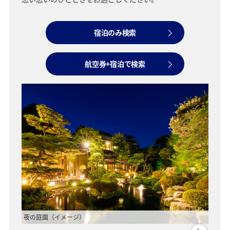
宿泊のみ検索
航空券+宿泊で検索
夜の庭園（イメージ）
昼の全