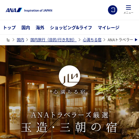
メニュー
トップ
国内
海外
ショッピング&ライフ
マイレージ
国内
国内旅行（目的/行き先別）
心満ちる宿
ANAトラベラー