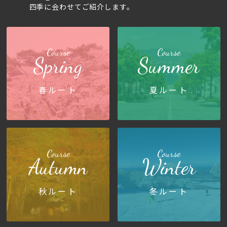
四季に会わせてご紹介します。
Course
Course
Spring
Summer
春ルート
夏ルート
Course
Course
Autumn
Winter
秋ルート
冬ルート