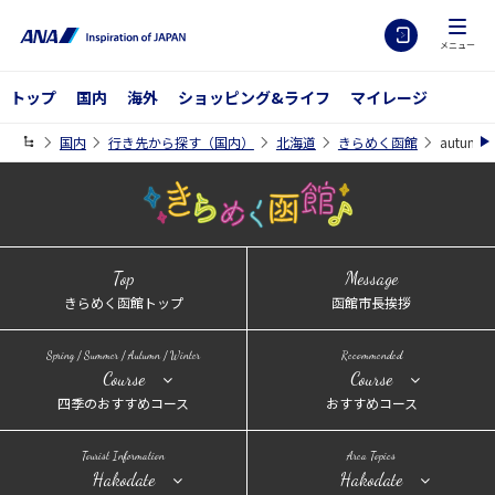
メニュー
トップ
国内
海外
ショッピング&ライフ
マイレージ
国内
行き先から探す（国内）
北海道
きらめく函館
autumn
Top
Message
きらめく函館トップ
函館市長挨拶
Spring / Summer / Autumn / Winter
Recommended
Course
Course
四季のおすすめコース
おすすめコース
Tourist Information
Area Topics
Hakodate
Hakodate