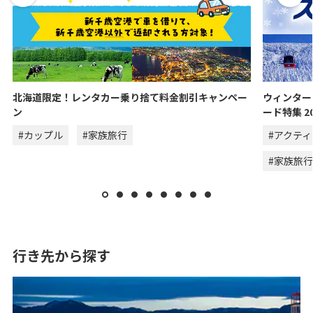
北海道限定！レンタカー乗り捨て料金割引キャンペー
ウィンター
ン
ード特集 20
#カップル
#家族旅行
#アクテ
#家族旅行
行き先から探す