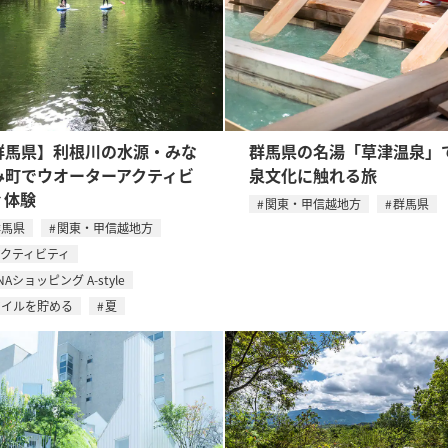
群馬県】利根川の水源・みな
群馬県の名湯「草津温泉」
み町でウオーターアクティビ
泉文化に触れる旅
ィ体験
関東・甲信越地方
群馬県
群馬県
関東・甲信越地方
アクティビティ
NAショッピング A-style
マイルを貯める
夏