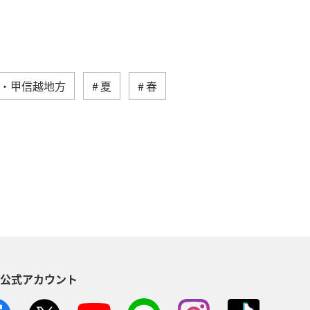
・甲信越地方
夏
春
ANAマイレージクラブ
グルメ
ング A-style
マイルを貯める
鹿児島県
イワナ
S公式アカウント