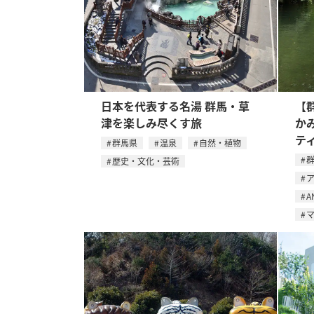
日本を代表する名湯 群馬・草
【
津を楽しみ尽くす旅
か
テ
群馬県
温泉
自然・植物
歴史・文化・芸術
A