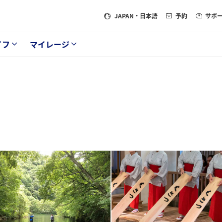
JAPAN
・日本語
予約
サポ
イフ
マイレージ