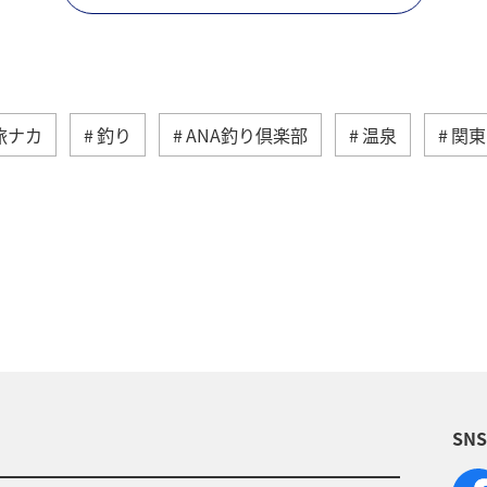
旅ナカ
釣り
ANA釣り倶楽部
温泉
関東
歴史・文化・芸術
アクティビティ
マイルを使う
トラウト
秋
湖
旅アト
ANAショッピ
東京都
千葉県
大分県
兵庫県
石川県
SN