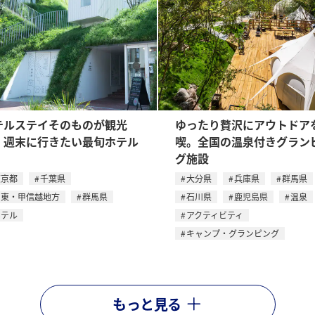
テルステイそのものが観光
ゆったり贅沢にアウトドア
。週末に行きたい最旬ホテル
喫。全国の温泉付きグラン
グ施設
東京都
千葉県
大分県
兵庫県
群馬県
関東・甲信越地方
群馬県
石川県
鹿児島県
温泉
ホテル
アクティビティ
キャンプ・グランピング
もっと見る