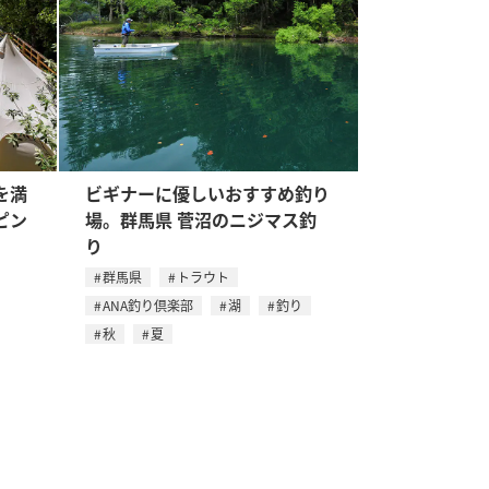
を満
ビギナーに優しいおすすめ釣り
ピン
場。群馬県 菅沼のニジマス釣
り
群馬県
トラウト
ANA釣り倶楽部
湖
釣り
秋
夏