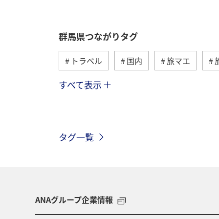
群馬県つながりタグ
トラベル
国内
旅マエ
すべて表示
川
ヤマメ
自然・植物
ホテル
キャンプ・グランピング
タグ一覧
ライフ
趣味
世界遺産
ワカサギ
アユ
ANAグループ企業情報