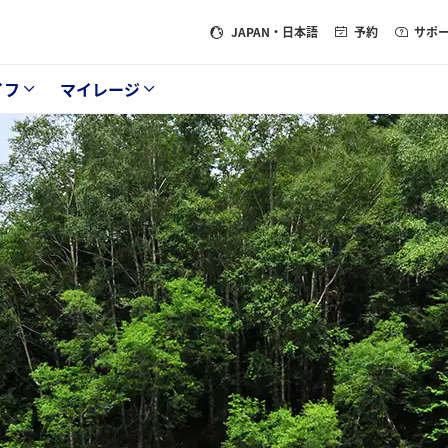
JAPAN
・日本語
予約
サポ
イフ
マイレージ