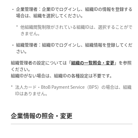
企業管理者：企業IDでログインし、組織IDの情報を登録する
場合は、組織を選択してください。
*
他組織閲覧制限がされている組織IDは、選択することがで
きません。
組織管理者：組織IDでログインし、組織情報を登録してくだ
さい。
組織管理者の設定については「
組織の一覧照会・変更
」を参照
ください。
組織IDがない場合は、組織IDの各種設定は不要です。
*
法人カード・BtoB Payment Service（BPS）の場合は、組織
IDはありません。
企業情報の照会・変更