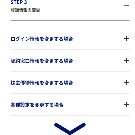
STEP 3
登録情報の変更
ログイン情報を変更する場合
契約窓口情報を変更する場合
株主優待情報を変更する場合
各種設定を変更する場合