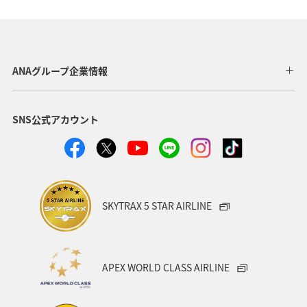
ANAグループ企業情報
SNS公式アカウント
SKYTRAX 5 STAR AIRLINE
APEX WORLD CLASS AIRLINE