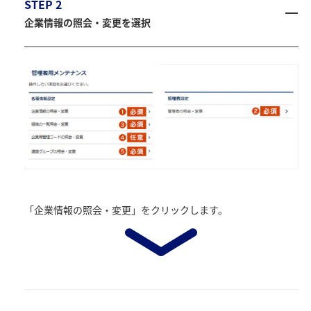
STEP 2
「企業ID」「ログインパスワード」「管理者ID」でロ
企業情報の照会・変更を選択
グインしてください。
設定したい組織を選択し「次へ」をクリックします。
初めて設定をする場合は、企業IDと同じ組織名を選択
してください。
「管理用メンテナンス」をクリックします。
「企業情報の照会・変更」をクリックします。