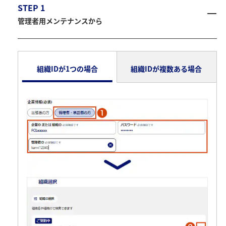
STEP 1
管理者用メンテナンスから
組織IDが1つの場合
組織IDが複数ある場合