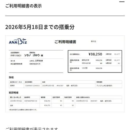
ご利用明細書の表示
ANAマイレージクラブをお持ちではない方は 出張管理番
2026年5月18日までの搭乗分
号(英数混在の8桁）と搭乗者の姓名を入力します。
出張管理番号の記載箇所
2026年5月18日までの
搭乗分
出張管理番号の記載箇所
2026年5月19日以降の
搭乗分
*
2026年5月18日までの搭乗分
全角カナ（例:ソラノ）で入力します。
*
2026年5月19日以降の搭乗分
半角大文字アルファベット（例:SORANO）で入力しま
す。
「検索」をクリックします。
*
過去13カ月の搭乗分まで検索可能です。
ご予約にANAマイレージクラブを登録した場合は、ANAマ
イレージクラブお客様番号（10桁）とWebパスワードを入
ご利用明細書が表示されます。