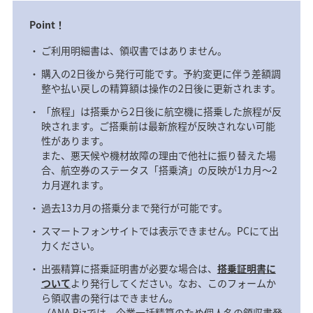
Point！
ご利用明細書は、領収書ではありません。
購入の2日後から発行可能です。予約変更に伴う差額調
整や払い戻しの精算額は操作の2日後に更新されます。
「旅程」は搭乗から2日後に航空機に搭乗した旅程が反
映されます。ご搭乗前は最新旅程が反映されない可能
性があります。
また、悪天候や機材故障の理由で他社に振り替えた場
合、航空券のステータス「搭乗済」の反映が1カ月～2
カ月遅れます。
過去13カ月の搭乗分まで発行が可能です。
スマートフォンサイトでは表示できません。PCにて出
力ください。
出張精算に搭乗証明書が必要な場合は、
搭乗証明書に
ついて
より発行してください。なお、このフォームか
ら領収書の発行はできません。
（ANA Bizでは、企業一括精算のため個人名の領収書発