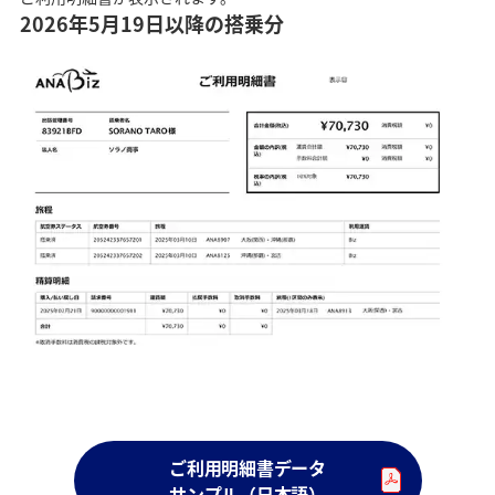
力し「ログイン」をクリックすると会員ログインができ、
2026年5月19日以降の搭乗分
ご予約の一覧が表示されます。
Point！
出張管理番号のアルファベットは、記載どおり、半
角大文字で入力してください。
*
小文字で入力すると、金額が反映せず「0（ゼ
ロ）」で出力します。
例）出張管理番号「12F3G4H1」を「12f3g4h1」で
入力した場合
ご利用明細書データ
サンプル（日本語）