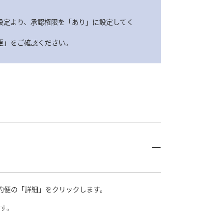
設定より、承認権限を「あり」に設定してく
更
」をご確認ください。
約便の「詳細」をクリックします。
ます。