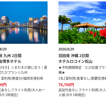
8/29
2026/8/29
発 九州 2日間
羽田発 沖縄 2日間
治博多ホテル
ホテルロコイン松山
食付き】☆まだまだ間に合う！夏
★予約期間限定 たび応援プラ
喫たびプラン☆九州
縄★
１室利用/朝食付/福岡空港利用
2名1室利用/食事なし/那覇空港
00円
76,700円
代金なしフライト利用/大人お一
追加代金なしフライト利用/大
8/9 1時現在)
人様 (8/9 1時現在)