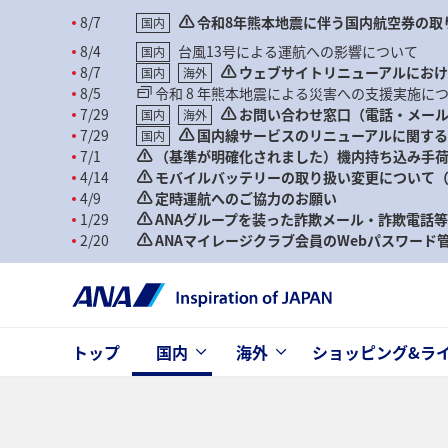
8/7
令和8年熊本地震に伴う国内航空券の取
国内
8/4
台風13号による運航への影響について
国内
8/7
ウェブサイトリニューアルにお
国内
海外
8/5
令和 8 年熊本地震による災害への支援実施に
7/29
お問い合わせ窓口（電話・メー
国内
海外
7/29
国内線サービスのリニューアルに関す
国内
7/1
（基準が明確化されました）機内持ち込み手荷
4/14
モバイルバッテリーの取り扱い変更について（2
4/9
定時運航へのご協力のお願い
1/29
ANAグループを装った詐欺メール・詐欺電話
2/20
ANAマイレージクラブ会員のWebパスワー
トップ
国内
海外
ショッピング&ラ