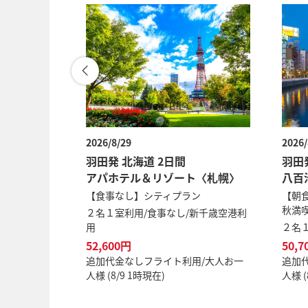
2026/8/29
2026/
国 2日間
羽田発 北海道 2日間
羽田
アパホテル＆リゾート〈札幌〉
八百
【食事なし】シティプラン
【朝
秋満
広島空港利用
２名１室利用/食事なし/新千歳空港利
用
２名
52,600円
50,7
用/大人お一
追加代金なしフライト利用/大人お一
追加
人様 (8/9 1時現在)
人様 (