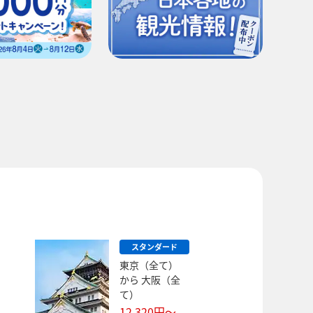
スタンダード
東京（全て）
から
大阪（全
て）
12,320
円～