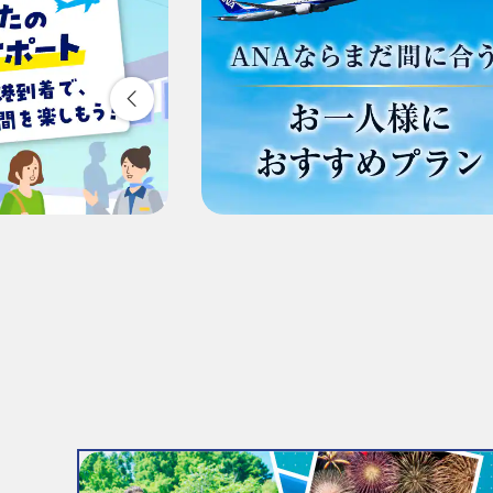
1人
・表示金額は選択いただいた条件でのもっとも
・表示金額と空席状況は最新ではない場合があ
・「＊」は現在金額が確認できない都市・日付
・表示金額には、運賃、
燃油特別付加運賃
、
航
・複数空港がある都市においては、複数空港の
・ANA独自の相互利用可能空港(福岡/北九州/佐
複数都市で検索