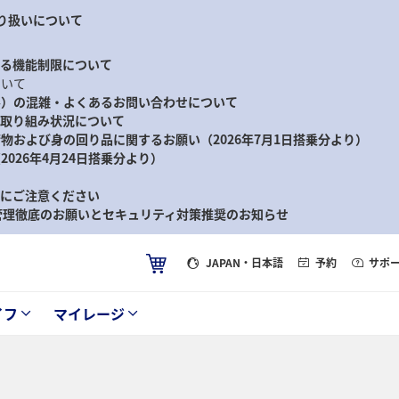
り扱いについて
ける機能制限について
ついて
ル）の混雑・よくあるお問い合わせについて
る取り組み状況について
物および身の回り品に関するお願い（2026年7月1日搭乗分より）
026年4月24日搭乗分より）
等にご注意ください
ド管理徹底のお願いとセキュリティ対策推奨のお知らせ
JAPAN
・日本語
予約
サポ
イフ
マイレージ