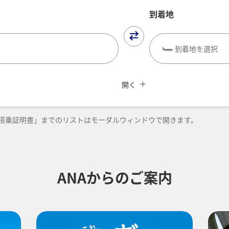
到着地
到着地を選択
閉じる
UBE（航空券予約＋地上経路）
よく使う情報を登録する
ANAカード優待割引
開く
復路出発日および時間帯
搭乗証明書」までのリストはモーダルウィンドウで開きます。
-
時間帯指定なし
ANAからのご案内
加する
経由地および乗り継ぎ所要