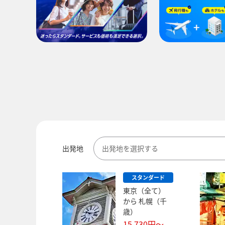
出発地
出発地を選択する
スタンダード
東京（全て）
から
札幌（千
歳）
15,730
円～