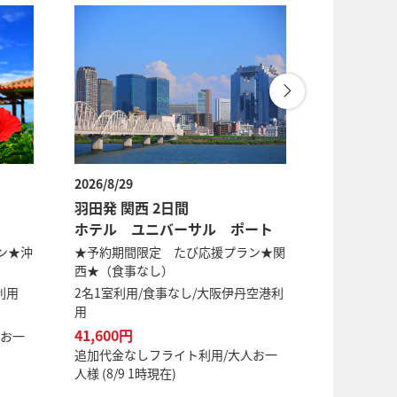
2026/8/29
2026/8/29
羽田発 関西 2日間
羽田発 山
ホテル ユニバーサル ポート
いかわ旅
ン★沖
★予約期間限定 たび応援プラン★関
スタンダー
西★（食事なし）
２名１室利用
利用
2名1室利用/食事なし/大阪伊丹空港利
42,300円
用
追加代金な
41,600円
人お一
人様 (8/9 
追加代金なしフライト利用/大人お一
人様 (8/9 1時現在)