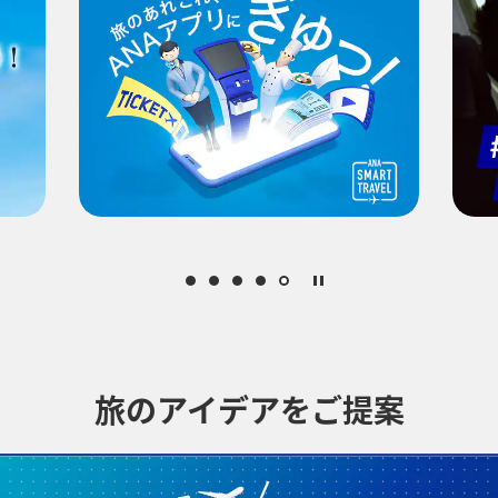
プロモーションコードに
おトクな運賃となります。
ります。[検索する]ボタンより最新の空席照会結果をご確認ください。
となります。空席照会結果画面にて最新の情報をご確認ください。
空保険特別料金
、その他の各種税金、料金などが含まれます。発券時に再計算する
中でのおトクな運賃が表示される場合があります。
賀、広島/岩国)は2026年5月18日をもちまして終了となります。
旅のアイデアをご提案