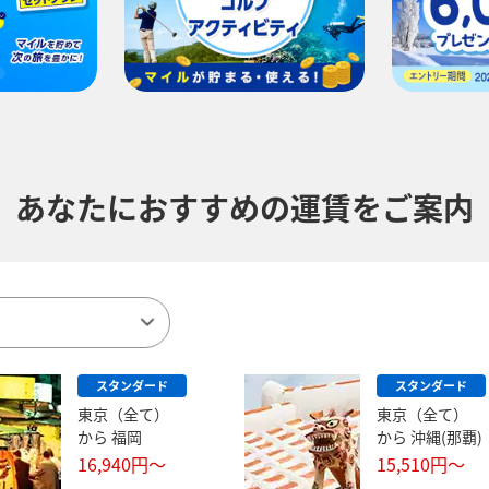
あなたにおすすめの運賃をご案内
スタンダード
スタンダード
東京（全て）
東京（全て）
から
福岡
から
沖縄(那覇)
16,940
円～
15,510
円～