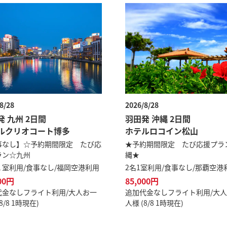
8/28
2026/8/28
発 九州 2日間
羽田発 沖縄 2日間
ルクリオコート博多
ホテルロコイン松山
事なし】☆予約期間限定 たび応
★予約期間限定 たび応援プラ
ラン☆九州
縄★
１室利用/食事なし/福岡空港利用
2名1室利用/食事なし/那覇空港
00円
85,000円
代金なしフライト利用/大人お一
追加代金なしフライト利用/大
8/8 1時現在)
人様 (8/8 1時現在)