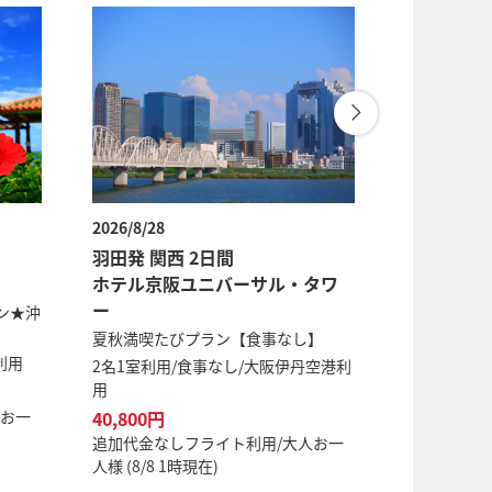
2026/8/28
2026/8/28
羽田発 関西 2日間
羽田発 山
ホテル京阪ユニバーサル・タワ
広島イン
ー
ネックス
ン★沖
夏秋満喫たびプラン【食事なし】
ビジネスで
イ【食事な
利用
2名1室利用/食事なし/大阪伊丹空港利
用
2名1室利用
人お一
40,800円
42,200円
追加代金なしフライト利用/大人お一
追加代金な
人様 (8/8 1時現在)
人様 (8/8 