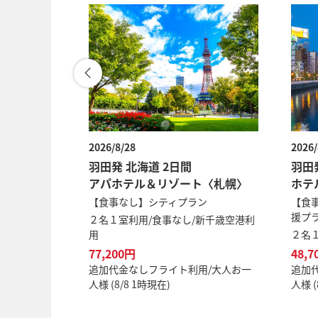
2026/8/28
2026/
国 2日間
羽田発 北海道 2日間
羽田
トホテルア
アパホテル＆リゾート〈札幌〉
ホテ
【食事なし】シティプラン
【食
援プ
シンプルステ
２名１室利用/食事なし/新千歳空港利
用
２名
広島空港利用
77,200円
48,7
追加代金なしフライト利用/大人お一
追加
人様 (8/8 1時現在)
人様 (
用/大人お一