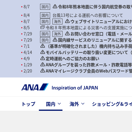
8/7
令和8年熊本地震に伴う国内航空券の取
国内
8/4
台風13号による運航への影響について
国内
8/7
ウェブサイトリニューアルにお
国内
海外
8/5
令和 8 年熊本地震による災害への支援実施に
7/29
お問い合わせ窓口（電話・メー
国内
海外
7/29
国内線サービスのリニューアルに関す
国内
7/1
（基準が明確化されました）機内持ち込み手荷
4/14
モバイルバッテリーの取り扱い変更について（2
4/9
定時運航へのご協力のお願い
1/29
ANAグループを装った詐欺メール・詐欺電話
2/20
ANAマイレージクラブ会員のWebパスワー
トップ
国内
海外
ショッピング&ラ