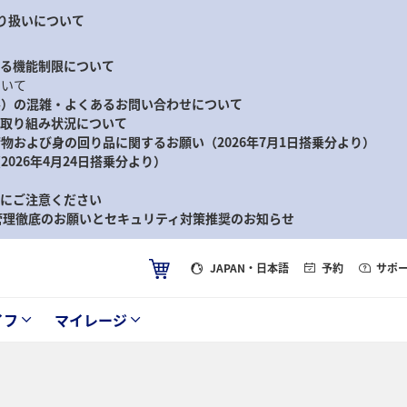
り扱いについて
ける機能制限について
ついて
ル）の混雑・よくあるお問い合わせについて
る取り組み状況について
物および身の回り品に関するお願い（2026年7月1日搭乗分より）
026年4月24日搭乗分より）
等にご注意ください
ド管理徹底のお願いとセキュリティ対策推奨のお知らせ
JAPAN
・日本語
予約
サポ
イフ
マイレージ