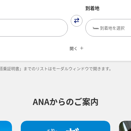
到着地
到着地を選択
閉じる
UBE（航空券予約＋地上経路）
よく使う情報を登録する
ANAカード優待割引
開く
復路出発日および時間帯
搭乗証明書」までのリストはモーダルウィンドウで開きます。
-
時間帯指定なし
ANAからのご案内
加する
経由地および乗り継ぎ所要