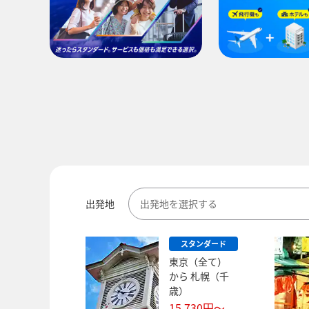
出発地
出発地を選択する
スタンダード
東京（全て）
から
札幌（千
歳）
15,730
円～