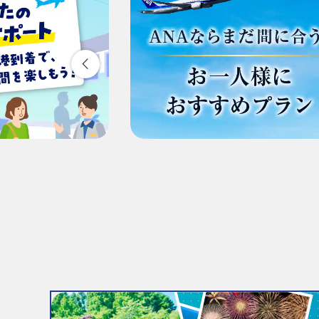
1人
・表示金額は選択いただいた条件でのもっとも
・表示金額と空席状況は最新ではない場合があ
・「＊」は現在金額が確認できない都市・日付
・表示金額には、運賃、
燃油特別付加運賃
、
航
・複数空港がある都市においては、複数空港の
・ANA独自の相互利用可能空港(福岡/北九州/佐
複数都市で検索