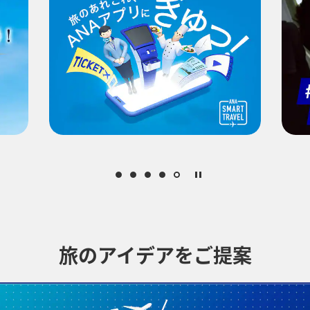
プロモーションコードに
おトクな運賃となります。
ります。[検索する]ボタンより最新の空席照会結果をご確認ください。
となります。空席照会結果画面にて最新の情報をご確認ください。
空保険特別料金
、その他の各種税金、料金などが含まれます。発券時に再計算する
中でのおトクな運賃が表示される場合があります。
賀、広島/岩国)は2026年5月18日をもちまして終了となります。
旅のアイデアをご提案