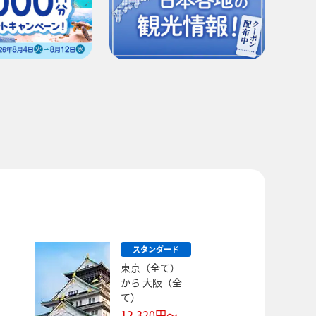
スタンダード
東京（全て）
から
大阪（全
て）
12,320
円～