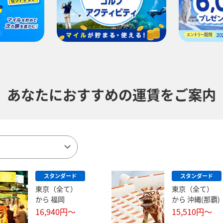
あなたにおすすめの運賃をご案内
スタンダード
スタンダード
東京（全て）
東京（全て）
から
福岡
から
沖縄(那覇)
16,940
円～
15,510
円～