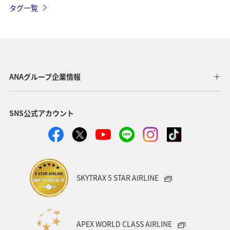
タグ一覧
静岡県
海
ANAカード
日常
アマゴ
川
アユ
ホテル
関西地方
ツアー
ANAのふるさと納税
愛知県
沖縄
札幌
ANAグループ企業情報
北海道
福井県
秋田県
茨城県
鳥取県
SNS公式アカウント
東京都
帰省
夜景
関東・甲信越地方
編集長のおすすめ
SKYTRAX 5 STAR AIRLINE
APEX WORLD CLASS AIRLINE