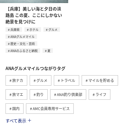
【兵庫】美しい海と夕日の淡
路島 この夏、ここにしかない
絶景を見つけに
兵庫県
ホテル
グルメ
ANAグルメマイル
歴史・文化・芸術
ANAのふるさと納税
夏
ANAグルメマイルつながりタグ
旅ナカ
グルメ
トラベル
マイルを貯める
旅マエ
釣り
ANA釣り倶楽部
ライフ
国内
AMC会員専用サービス
すべて表示
冬
歴史・文化・芸術
夏
兵庫県
神奈川県
ANAマイレージクラブ
岐阜県
名古屋