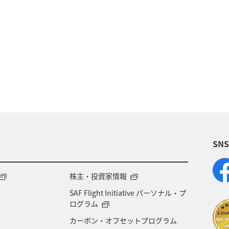
兵庫県
神奈川県
ANAマイレージクラブ
岐
川
アユ
ホテル
関西地方
ツアー
県
秋田県
茨城県
鳥取県
東京都
SN
株主・投資家情報
SAF Flight Initiative パーソナル・プ
ログラム
カーボン・オフセットプログラム