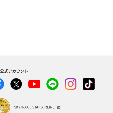
阜県
名古屋
静岡県
海
ANAのふるさと納税
愛知県
帰省
夜景
関東・甲信越地方
S公式アカウント
SKYTRAX 5 STAR AIRLINE