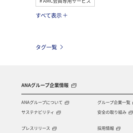
AMC会員専用サービス
すべて表示
冬
歴史・文化・芸術
夏
ANAカード
日常
アマゴ
タグ一覧
沖縄
札幌
北海道
福井
編集長のおすすめ
ANAグループ企業情報
ANAグループについて
グループ企業一覧
サステナビリティ
安全の取り組み
プレスリリース
採用情報