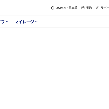
JAPAN
・日本語
予約
サポ
イフ
マイレージ