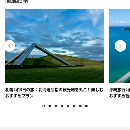
関連記事
北陸・東海エリア
ANAトラベラーズ厳選 あわら
ANAトラベラーズ厳選 飛騨
札幌2泊3日の旅：北海道屈指の観光地を丸ごと楽しむ
沖縄旅行2
おすすめプラン
おすすめ観
ANAトラベラーズ厳選 伊勢志
摩