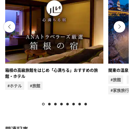
ANAトラベラーズ厳選 伊香保
甲信越エリア
箱根の高級旅館をはじめ「心満ちる」おすすめの旅
関東の温泉
館・ホテル
#旅館
ANAトラベラーズ厳選 軽井沢
ANAトラベラーズ厳選 河口湖
#ホテル
#旅館
#家族旅行
ANAトラベラーズ厳選 石和