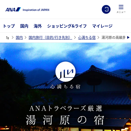
メニュー
トップ
国内
海外
ショッピング&ライフ
マイレージ
国内
国内旅行（目的/行き先別）
心満ちる宿
湯河原の高級旅館