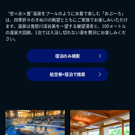
〝空×水×畳”温泉をプールのように水着で楽しむ「おぷーろ」
は、四季折々のきぬ川の眺望とともにご家族でお楽しみいただけ
ます。温泉は鬼怒川渓谷美を一望する展望湯舎と、100メートル
の温泉大回廊。1泊では入浴し切れない湯を贅沢にお楽しみくだ
さい。
宿泊のみ検索
航空券+宿泊で検索