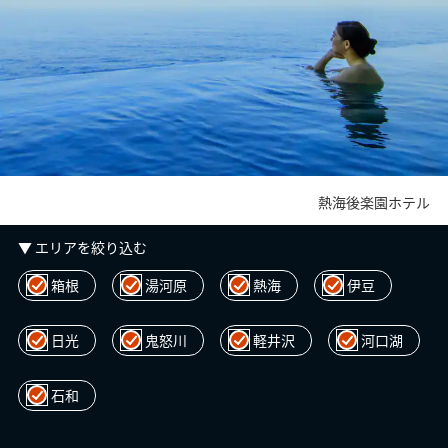
熱海後楽園ホテル
▼ エリアを絞り込む
箱根
湯河原
熱海
伊豆
日光
鬼怒川
軽井沢
河口湖
石和