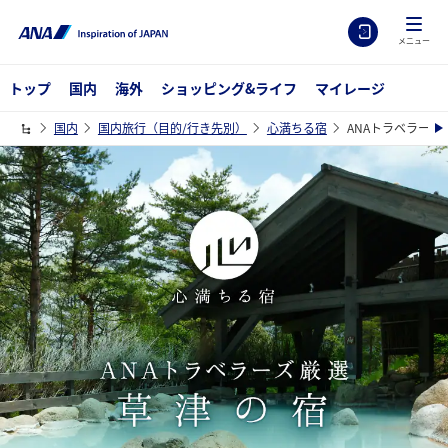
メニュー
トップ
国内
海外
ショッピング&ライフ
マイレージ
国内
国内旅行（目的/行き先別）
心満ちる宿
ANAトラベラーズ