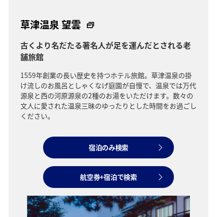
草津温泉 望雲
古くより名だたる著名人が足を運んだとされる老
舗旅館
1559年創業の長い歴史を持つホテル旅館。草津温泉の掛
け流しのお風呂としゃくなげ庭園が自慢で、温泉では万代
源泉と西の河原源泉の2種のお湯をいただけます。数々の
文人に愛された温泉三昧のゆったりとした時間をお過ごし
ください。
宿泊のみ検索
航空券+宿泊で検索