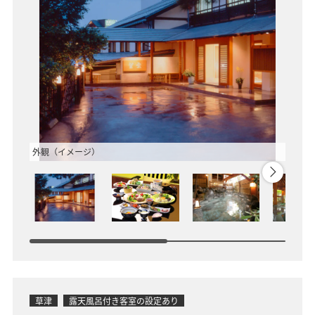
外観（イメージ）
食事の
草津
露天風呂付き客室の設定あり