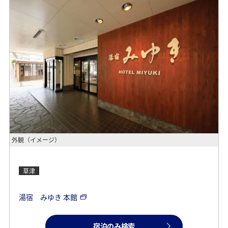
外観（イメージ）
草津
湯宿 みゆき 本館
宿泊のみ検索