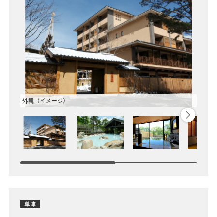
外観（イメージ）
大浴場
草津