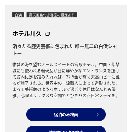
白浜
露天風呂付き客室の設定あり
ホテル川久
滔々たる歴史芸術に包まれた 唯一無二の白浜シャ
トー
紺碧の海を望むオールスイートの宮殿ホテル。中国・紫禁
城にも使われる瑠璃瓦が目に鮮やかなエントランスを抜け
て館内に足を踏み入れれば、22.5金が輝く天高ロビーに誰
もが魅了される。世界中の一流職人によって造形された、
まるで美術館のようなホテルで過ごす休日はなんとも優
雅。心躍るリュクスな空間でとびきりの非日常ステイを。
宿泊のみ検索