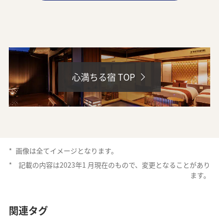
ANAトラベラーズ厳選 熱海
ANAトラベラーズ厳選 伊豆
心満ちる宿 TOP
北関東エリア
*
画像は全てイメージとなります。
*
記載の内容は2023年1 月現在のもので、変更となることがあり
ます。
ANAトラベラーズ厳選 那須
ANAトラベラーズ厳選 日光
関連タグ