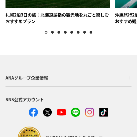
札幌2泊3日の旅：北海道屈指の観光地を丸ごと楽しむ
沖縄旅行2
おすすめプラン
おすすめ観
ANAトラベラーズ厳選 有馬
ANAトラベラーズ厳選 城崎・
湯村
ANAグループ企業情報
ANAトラベラーズ厳選 京丹後
ANAトラベラーズ厳選 白浜
SNS公式アカウント
山陰・四国エリア