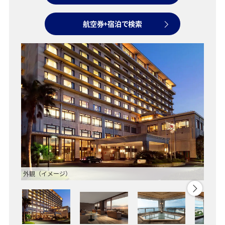
航空券+宿泊で検索
外観（イメージ）
展望ラ