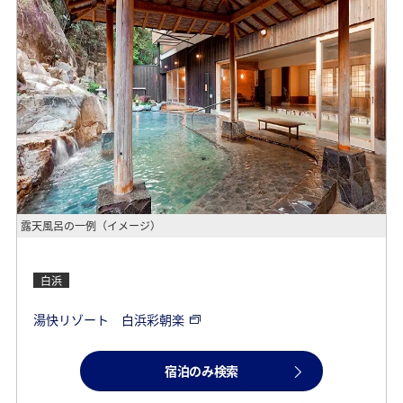
露天風呂の一例（イメージ）
白浜
湯快リゾート 白浜彩朝楽
宿泊のみ検索