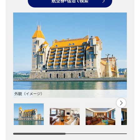
航空券+宿泊で検索
外観（イメージ）
プレデ