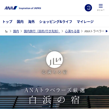
メニュー
トップ
国内
海外
ショッピング&ライフ
マイレージ
国内
国内旅行（目的/行き先別）
心満ちる宿
ANAトラベラーズ