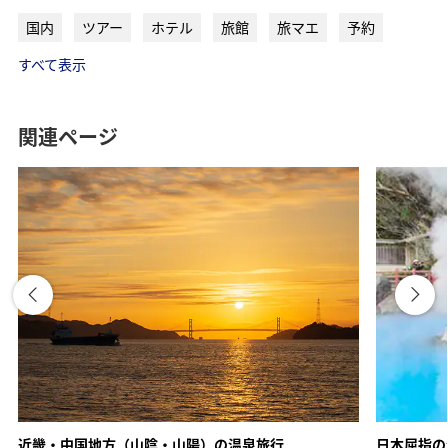
国内
ツアー
ホテル
旅館
旅マエ
予約
すべて表示
ANAトラベラーズ厳選 鬼怒川
ANAトラベラーズ厳選 草津
関連ページ
ANAトラベラーズ厳選 伊香保
甲信越エリア
近畿・中国地方（山陰・山陽）の温泉旅行
日本屈指の