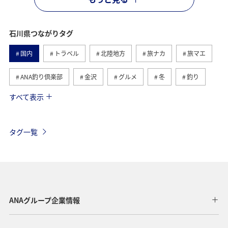
石川県つながりタグ
国内
トラベル
北陸地方
旅ナカ
旅マエ
ANA釣り倶楽部
金沢
グルメ
冬
釣り
すべて表示
夏
秋
趣味
アクティビティ
鹿児島県
キャンプ・グランピング
海
アオリイカ
タグ一覧
クロダイ
散歩
歴史・文化・芸術
福岡県
日常
ショッピング＆ライフ
青森県
ライフ
ANAのふるさと納税
温泉
大分県
兵庫県
ANAグループ企業情報
群馬県
春
川
マダイ