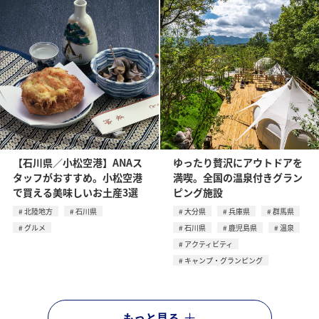
【石川県／小松空港】ANAス
ゆったり贅沢にアウトドアを
タッフがおすすめ。小松空港
満喫。全国の温泉付きグラン
で買える美味しいお土産3選
ピング施設
北陸地方
石川県
大分県
兵庫県
群馬県
グルメ
石川県
鹿児島県
温泉
アクティビティ
キャンプ・グランピング
もっと見る