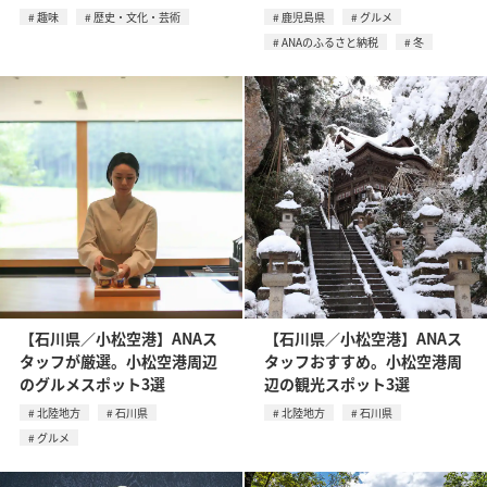
趣味
歴史・文化・芸術
鹿児島県
グルメ
ANAのふるさと納税
冬
【石川県／小松空港】ANAス
【石川県／小松空港】ANAス
タッフが厳選。小松空港周辺
タッフおすすめ。小松空港周
のグルメスポット3選
辺の観光スポット3選
北陸地方
石川県
北陸地方
石川県
グルメ