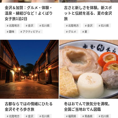
金沢＆加賀：グルメ・体験・
古さと新しさを体験。新スポ
温泉・縁結びなど！よくばり
ットと伝統を巡る、夏の金沢
女子旅1泊2日
旅
北陸地方
金沢
石川県
北陸地方
金沢
石川県
趣味
アクティビティ
グルメ
夏
古都ならではの情緒にひたる
冬はおでんで旅気分を満喫。
金沢そぞろ歩き旅
全国ご当地おでん図鑑
北陸地方
金沢
石川県
福岡県
青森県
石川県