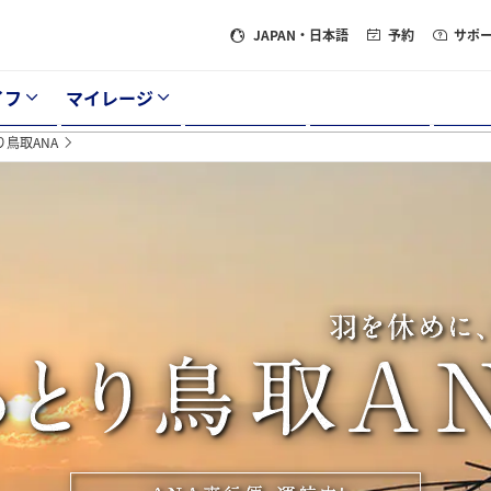
JAPAN
・日本語
予約
サポ
イフ
マイレージ
り鳥取ANA