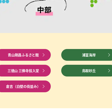
青山剛昌ふるさと館
浦富海岸
三徳山 三佛寺投入堂
鳥取砂丘
倉吉（白壁の街並み）