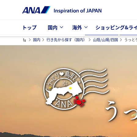
トップ
国内
海外
ショッピング&ラ
国内
行き先から探す（国内）
山陰/山陽/四国
うっと