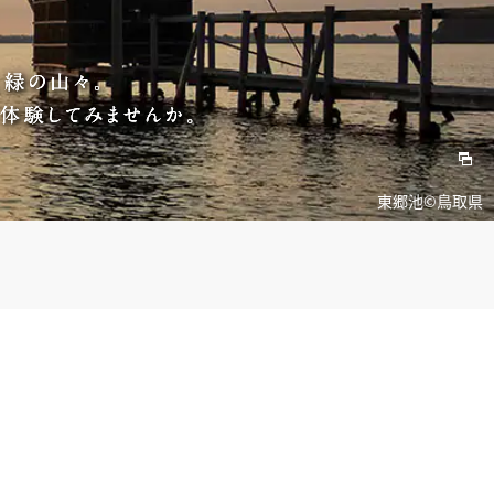
とっとり花回廊©鳥取県
鳥取砂丘©鳥取県
浦富海岸©鳥取県
東郷池©鳥取県