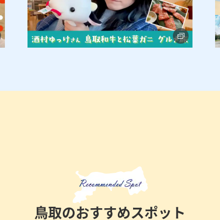
y
V
i
d
鳥取のおすすめスポット