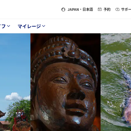
JAPAN
・日本語
予約
サポ
イフ
マイレージ