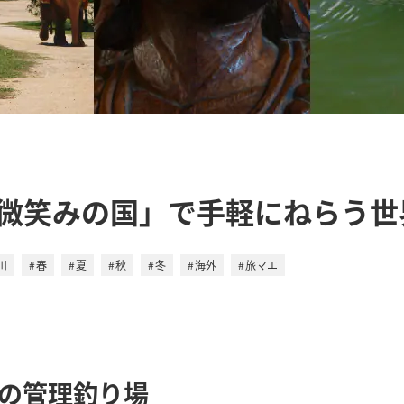
微笑みの国」で手軽にねらう世
川
春
夏
秋
冬
海外
旅マエ
プの管理釣り場