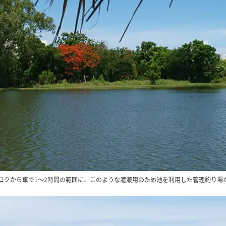
コクから車で1～2時間の範囲に、このような灌漑用のため池を利用した管理釣り場