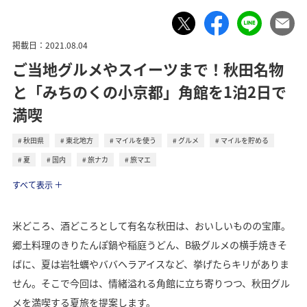
掲載日：2021.08.04
ご当地グルメやスイーツまで！秋田名物
と「みちのくの小京都」角館を1泊2日で
満喫
秋田県
東北地方
マイルを使う
グルメ
マイルを貯める
夏
国内
旅ナカ
旅マエ
トラベル
すべて表示
米どころ、酒どころとして有名な秋田は、おいしいものの宝庫。
郷土料理のきりたんぽ鍋や稲庭うどん、B級グルメの横手焼きそ
ばに、夏は岩牡蠣やババヘラアイスなど、挙げたらキリがありま
せん。そこで今回は、情緒溢れる角館に立ち寄りつつ、秋田グル
メを満喫する夏旅を提案します。