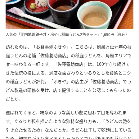
人気の「比内地鶏親子丼・冷やし稲庭うどん2色セット」1,650円（税込）
訪れたのは、「お食事処ふきや」。こちらは、創業万延元年の稲
庭うどんの老舗「佐藤養助商店」の稲庭うどんを、角館エリアで
唯一味わえる一軒です。「佐藤養助商店」は、160年守り続けて
きた伝統の技による、適度な歯ざわりとつるりとした食感とコシ
の稲庭うどんが評判。「ふきや」の店主が「佐藤養助商店」でう
どん製造の研修を受け、店で提供することを公認してもらったの
だとか。
運ばれてくると、絹糸のような美しい艶に思わず目を奪われま
す。ぐるりと弧を描いたような独特な盛り方も、「うどんの艶を
引き立たせるため」なんだとか。うどんは干して乾麺にしている
ため、細麺ながらも食べるとしっかりとコシがあるのも稲庭うど