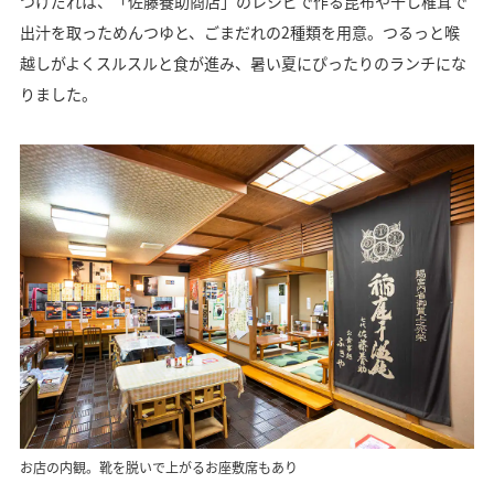
つけだれは、「佐藤養助商店」のレシピで作る昆布や干し椎茸で
出汁を取っためんつゆと、ごまだれの2種類を用意。つるっと喉
越しがよくスルスルと食が進み、暑い夏にぴったりのランチにな
りました。
お店の内観。靴を脱いで上がるお座敷席もあり