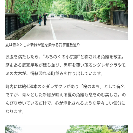
夏は青々とした新緑が道を染める武家屋敷通り
お腹を満たしたら、“みちのくの小京都”と称される角館を散策。
歴史ある武家屋敷が建ち並び、黒塀を覆い茂るシダレザクラやモ
ミの大木が、情緒溢れる町並みを作り出しています。
町内には約450本のシダレザクラがあり「桜のまち」として有名
ですが、青々とした新緑が映える夏の角館も息をのむ美しさ。の
んびり歩いているだけで、心が浄化されるような清々しい気分に
なります。