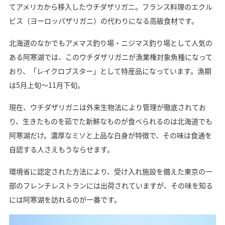
てアメリカから移入したウチダザリガニ。フランス料理のエクル
ビス（ヨーロッパザリガニ）の代わりになる高級食材です。
北海道のなかでもアメマス釣り場・ニジマス釣り場として人気の
ある阿寒湖では、このウチダザリガニが漁業権対象魚種になって
おり、「レイクロブスター」として特産品になっています。漁期
は5月上旬～11月下旬。
現在、ウチダザリガニは外来生物法により管理が徹底されてお
り、生きたものを茹でた新鮮なものが食べられるのは北海道でも
阿寒湖だけ。濃厚なミソと上品な白身が特徴で、その味は食通を
自認する人さえもうならせます。
環境省に認定された方法により、受け入れ施設を備えた東京の一
部のフレンチレストランには出荷されていますが、その味を知る
には阿寒湖を訪れるのが一番です。