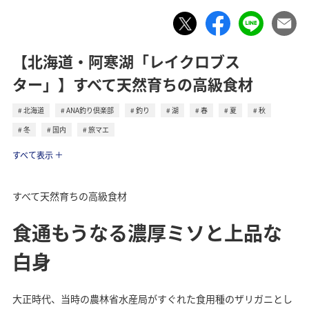
【北海道・阿寒湖「レイクロブス
ター」】すべて天然育ちの高級食材
北海道
ANA釣り倶楽部
釣り
湖
春
夏
秋
冬
国内
旅マエ
トラベル
すべて表示
すべて天然育ちの高級食材
食通もうなる濃厚ミソと上品な
白身
大正時代、当時の農林省水産局がすぐれた食用種のザリガニとし