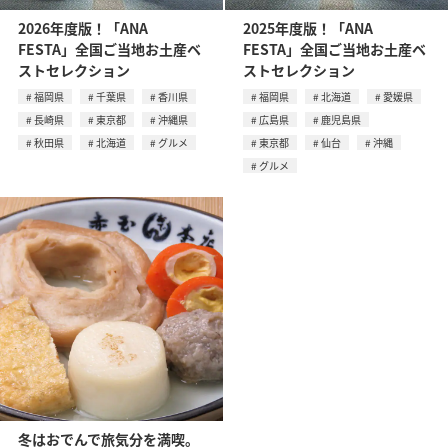
2026年度版！「ANA
2025年度版！「ANA
FESTA」全国ご当地お土産ベ
FESTA」全国ご当地お土産ベ
ストセレクション
ストセレクション
福岡県
千葉県
香川県
福岡県
北海道
愛媛県
長崎県
東京都
沖縄県
広島県
鹿児島県
秋田県
北海道
グルメ
東京都
仙台
沖縄
グルメ
冬はおでんで旅気分を満喫。