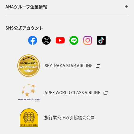
千葉県
家族旅行
兵庫県
広島県
ANAグループ企業情報
鹿児島県
趣味
旅アト
新潟県
香川県
SNS公式アカウント
沖縄県
宮城県
愛媛県
飛行機
仙台
沖縄
三重県
札幌
お祭り・イベント
神戸
糸島
出張グルメ
宮崎県
長野県
SKYTRAX 5 STAR AIRLINE
島根県
サイクリング
秋のアクティビティ
日本の歴史・文化・芸術
歴史・文化・芸術
日常
APEX WORLD CLASS AIRLINE
青森県
石川県
ANAのふるさと納税
川
フナ
ブリ
旅行業公正取引協議会会員