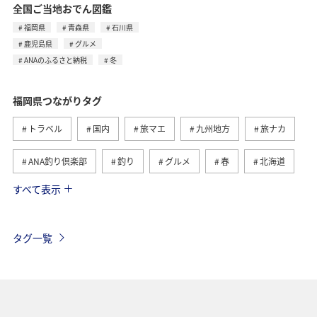
全国ご当地おでん図鑑
福岡県
青森県
石川県
鹿児島県
グルメ
ANAのふるさと納税
冬
福岡県つながりタグ
トラベル
国内
旅マエ
九州地方
旅ナカ
ANA釣り倶楽部
釣り
グルメ
春
北海道
すべて表示
冬
海
アクティビティ
熊本県
ライフ
長崎県
秋
大分県
佐賀県
タグ一覧
ショッピング＆ライフ
東京都
秋田県
自然・植物
神奈川県
京都府
夏
マダイ